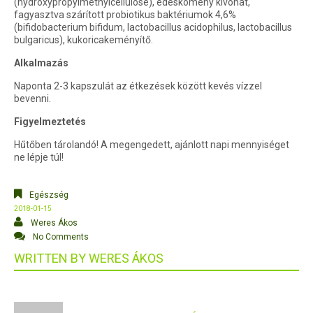
(hydroxypropylmethylcellulose), édeskömény kivonat,
fagyasztva szárított probiotikus baktériumok 4,6%
(bifidobacterium bifidum, lactobacillus acidophilus, lactobacillus
bulgaricus), kukoricakeményítő.
Alkalmazás
Naponta 2-3 kapszulát az étkezések között kevés vízzel
bevenni.
Figyelmeztetés
Hűtőben tárolandó! A megengedett, ajánlott napi mennyiséget
ne lépje túl!
Egészség
2018-01-15
Weres Ákos
No Comments
WRITTEN BY
WERES ÁKOS