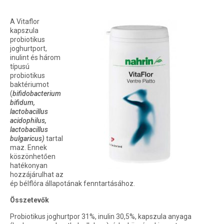
A Vitaflor
kapszula
probiotikus
joghurtport,
inulint és három
típusú
probiotikus
baktériumot
(
bifidobacterium
bifidum,
lactobacillus
acidophilus,
lactobacillus
bulgaricus)
tartal
maz. Ennek
köszönhetően
hatékonyan
hozzájárulhat az
ép bélflóra állapotának fenntartásához.
Összetevők
Probiotikus joghurtpor 31%, inulin 30,5%, kapszula anyaga