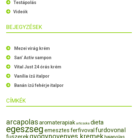
Testápolás
Videók
BEJEGYZÉSEK
Mezei virág krém
San’ Activ sampon
Vital Just 24 órás krém
Vanília ízű italpor
Banán ízű fehérje italpor
CÍMKÉK
arcapolas
dieta
aromaterapiak
articsoka
egeszseg
furdovonal
ferfivoval
emesztes
gyogynovenyes kremek
fuszerek
hajapolas