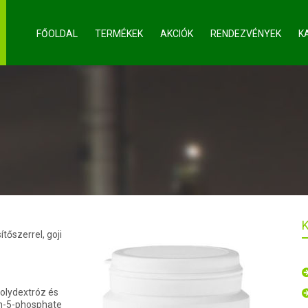
FŐOLDAL
TERMÉKEK
AKCIÓK
RENDEZVÉNYEK
K
tőszerrel, goji
polydextróz és
in-5-phosphate