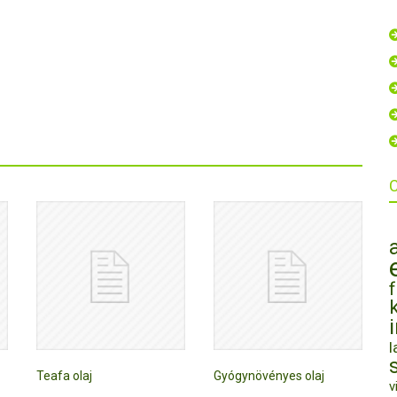
l
Teafa olaj
Gyógynövényes olaj
v