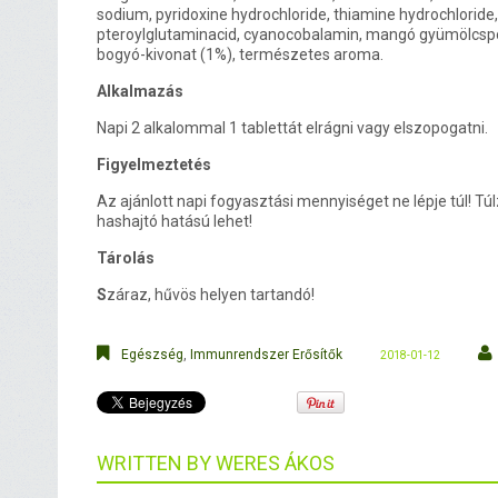
sodium, pyridoxine hydrochloride, thiamine hydrochloride,
pteroylglutaminacid, cyanocobalamin, mangó gyümölcspor
bogyó-kivonat (1%), természetes aroma.
Alkalmazás
Napi 2 alkalommal 1 tablettát elrágni vagy elszopogatni.
Figyelmeztetés
Az ajánlott napi fogyasztási mennyiséget ne lépje túl! Tú
hashajtó hatású lehet!
Tárolás
S
záraz, hűvös helyen tartandó!
Egészség
,
Immunrendszer Erősítők
2018-01-12
WRITTEN BY
WERES ÁKOS