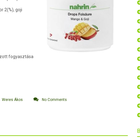
 2(%), goji
lzott fogyasztása
Weres Ákos
No Comments