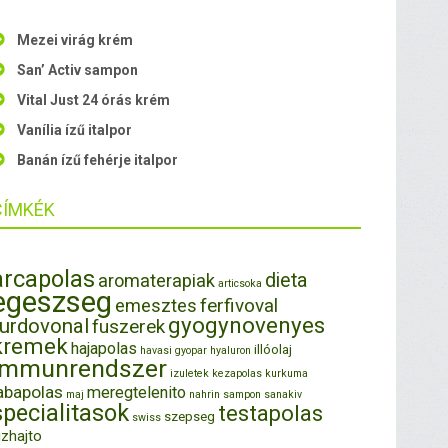
Mezei virág krém
San’ Activ sampon
Vital Just 24 órás krém
Vanília ízű italpor
Banán ízű fehérje italpor
CÍMKÉK
arcapolas
dieta
aromaterapiak
articsoka
egeszseg
ferfivoval
emesztes
gyogynovenyes
furdovonal
fuszerek
kremek
hajapolas
illóolaj
havasi gyopar
hyaluron
immunrendszer
izuletek
kezapolas
kurkuma
abapolas
meregtelenito
maj
nahrin
sampon
sanakiv
specialitasok
testapolas
szepseg
swiss
izhajto