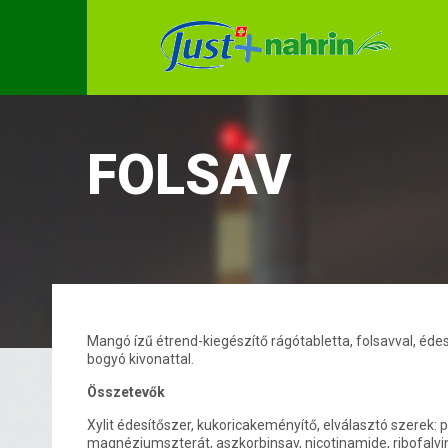
FOLSAV
Mangó ízű étrend-kiegészítő rágótabletta, folsavval, édesí
bogyó kivonattal.
Összetevők
Xylit édesítőszer, kukoricakeményítő, elválasztó szerek: 
magnéziumszterát, aszkorbinsav, nicotinamide, ribofalv