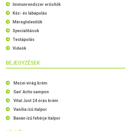
Immunrendszer erősítők
Kéz- és lábápolás
Méregtelenítők
Specialitások
Testápolás
Videók
BEJEGYZÉSEK
Mezei virág krém
San’ Activ sampon
Vital Just 24 órás krém
Vanília ízű italpor
Banán ízű fehérje italpor