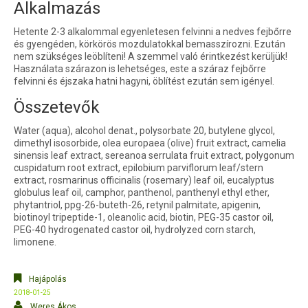
Alkalmazás
Hetente 2-3 alkalommal egyenletesen felvinni a nedves fejbőrre
és gyengéden, körkörös mozdulatokkal bemasszírozni. Ezután
nem szükséges leöblíteni! A szemmel való érintkezést kerüljük!
Használata szárazon is lehetséges, este a száraz fejbőrre
felvinni és éjszaka hatni hagyni, öblítést ezután sem igényel.
Összetevők
Water (aqua), alcohol denat., polysorbate 20, butylene glycol,
dimethyl isosorbide, olea europaea (olive) fruit extract, camelia
sinensis leaf extract, sereanoa serrulata fruit extract, polygonum
cuspidatum root extract, epilobium parviflorum leaf/stern
extract, rosmarinus officinalis (rosemary) leaf oil, eucalyptus
globulus leaf oil, camphor, panthenol, panthenyl ethyl ether,
phytantriol, ppg-26-buteth-26, retynil palmitate, apigenin,
biotinoyl tripeptide-1, oleanolic acid, biotin, PEG-35 castor oil,
PEG-40 hydrogenated castor oil, hydrolyzed corn starch,
limonene.
Hajápolás
2018-01-25
Weres Ákos