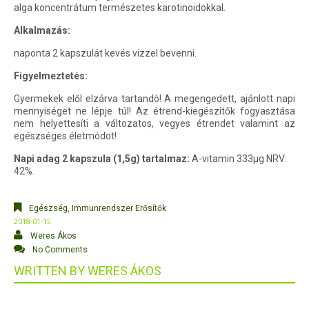
alga koncentrátum természetes karotinoidokkal.
Alkalmazás:
naponta 2 kapszulát kevés vízzel bevenni.
Figyelmeztetés:
Gyermekek elől elzárva tartandó! A megengedett, ajánlott napi
mennyiséget ne lépje túl! Az étrend-kiegészítők fogyasztása
nem helyettesíti a változatos, vegyes étrendet valamint az
egészséges életmódot!
Napi adag 2 kapszula (1,5g) tartalmaz:
A-vitamin 333
μ
g NRV:
42%.
Egészség
,
Immunrendszer Erősítők
2018-01-15
Weres Ákos
No Comments
WRITTEN BY
WERES ÁKOS