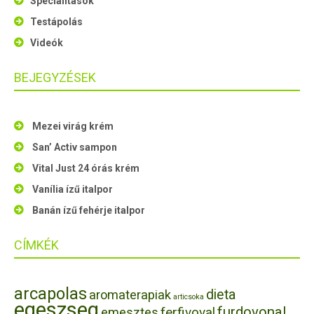
Specialitások
Testápolás
Videók
BEJEGYZÉSEK
Mezei virág krém
San’ Activ sampon
Vital Just 24 órás krém
Vanília ízű italpor
Banán ízű fehérje italpor
CÍMKÉK
arcapolas
dieta
aromaterapiak
articsoka
egeszseg
furdovonal
ferfivoval
emesztes