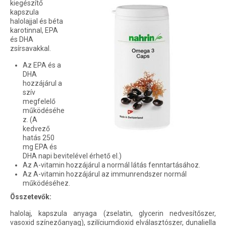
kiegészítő
kapszula
halolajjal és béta
karotinnal, EPA
és DHA
zsírsavakkal.
Az EPA és a
DHA
hozzájárul a
szív
megfelelő
működéséhe
z. (A
kedvező
hatás 250
mg EPA és
DHA napi bevitelével érhető el.)
Az A-vitamin hozzájárul a normál látás fenntartásához.
Az A-vitamin hozzájárul az immunrendszer normál
működéséhez.
Összetevők:
halolaj, kapszula anyaga (zselatin, glycerin nedvesítőszer,
vasoxid színezőanyag), szilíciumdioxid elválasztószer, dunaliella