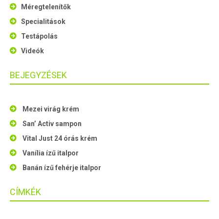
Méregtelenítők
Specialitások
Testápolás
Videók
BEJEGYZÉSEK
Mezei virág krém
San’ Activ sampon
Vital Just 24 órás krém
Vanília ízű italpor
Banán ízű fehérje italpor
CÍMKÉK