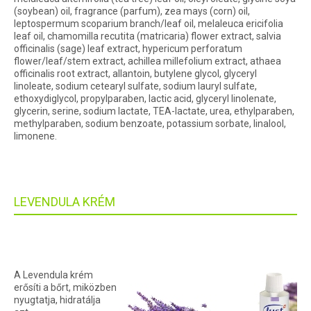
(soybean) oil, fragrance (parfum), zea mays (corn) oil,
leptospermum scoparium branch/leaf oil, melaleuca ericifolia
leaf oil, chamomilla recutita (matricaria) flower extract, salvia
officinalis (sage) leaf extract, hypericum perforatum
flower/leaf/stem extract, achillea millefolium extract, athaea
officinalis root extract, allantoin, butylene glycol, glyceryl
linoleate, sodium cetearyl sulfate, sodium lauryl sulfate,
ethoxydiglycol, propylparaben, lactic acid, glyceryl linolenate,
glycerin, serine, sodium lactate, TEA-lactate, urea, ethylparaben,
methylparaben, sodium benzoate, potassium sorbate, linalool,
limonene.
LEVENDULA KRÉM
A Levendula krém
erősíti a bőrt, miközben
nyugtatja, hidratálja