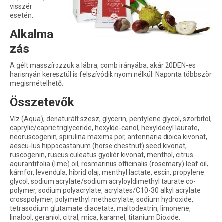
visszér
esetén.
Alkalma
zás
A gélt masszírozzuk a lábra, comb irányába, akár 20DEN-es
harisnyán keresztül is felszívódik nyom nélkül. Naponta többször
megismételhető.
Összetevők
Víz (Aqua), denaturált szesz, glycerin, pentylene glycol, szorbitol,
caprylic/capric triglyceride, hexylde-canol, hexyldecyl laurate,
neoruscogenin, spirulina maxima por, antennaria dioica kivonat,
aescu-lus hippocastanum (horse chestnut) seed kivonat,
ruscogenin, ruscus culeatus gyökér kivonat, menthol, citrus
aqurantifolia (lime) oil, rosmarinus officinalis (rosemary) leaf oil,
kámfor, levendula, hibrid olaj, menthyl lactate, escin, propylene
glycol, sodium acrylate/sodium acryloyldimethyl taurate co-
polymer, sodium polyacrylate, acrylates/C10-30 alkyl acrylate
crosspolymer, polymethyl methacrylate, sodium hydroxide,
tetrasodium glutamate diacetate, maltodextrin, limonene,
linalool, geraniol, citral, mica, karamel, titanium Dioxide.