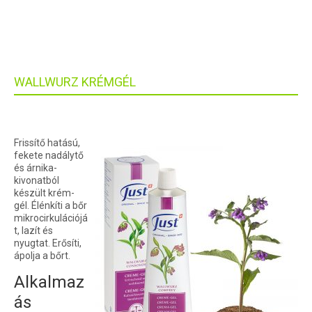
WALLWURZ KRÉMGÉL
Frissítő hatású,
fekete nadálytő
és árnika-
kivonatból
készült krém-
gél. Élénkíti a bőr
mikrocirkulációjá
t, lazít és
nyugtat. Erősíti,
ápolja a bőrt.
Alkalmaz
ás