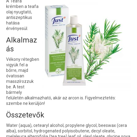
A Teafa
krémben a teafa
olaj nyugtató,
antiszeptikus
hatása
érvényesül.
Alkalmaz
ás
Vékony rétegben
vigyük fel a
bőrre, majd
óvatosan
masszírozzuk
be. A test
bármely
felületén alkalmazható, akár az arcon is. Figyelmeztetés:
szembe ne kerüljön!
Összetevők
Water (aqua), cetearyl alcohol, propylene glycol, beeswax (cera
alba), sorbitol, hydrogenated polyisobutene, decyl oleate,
melaleuca alternifolia (tea tree) leaf oil, oleyl oleate, glycine soya