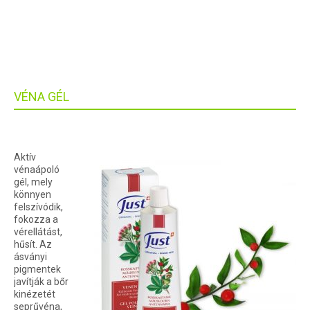
VÉNA GÉL
Aktív
vénaápoló
gél, mely
könnyen
felszívódik,
fokozza a
vérellátást,
hűsít. Az
ásványi
pigmentek
javítják a bőr
kinézetét
seprűvéna,