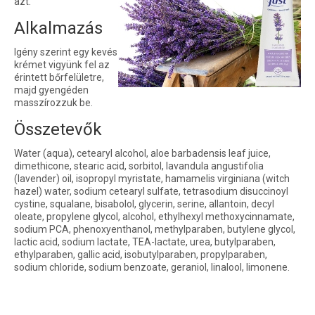
azt.
Alkalmazás
Igény szerint egy kevés
krémet vigyünk fel az
érintett bőrfelületre,
majd gyengéden
masszírozzuk be.
Összetevők
Water (aqua), cetearyl alcohol, aloe barbadensis leaf juice,
dimethicone, stearic acid, sorbitol, lavandula angustifolia
(lavender) oil, isopropyl myristate, hamamelis virginiana (witch
hazel) water, sodium cetearyl sulfate, tetrasodium disuccinoyl
cystine, squalane, bisabolol, glycerin, serine, allantoin, decyl
oleate, propylene glycol, alcohol, ethylhexyl methoxycinnamate,
sodium PCA, phenoxyenthanol, methylparaben, butylene glycol,
lactic acid, sodium lactate, TEA-lactate, urea, butylparaben,
ethylparaben, gallic acid, isobutylparaben, propylparaben,
sodium chloride, sodium benzoate, geraniol, linalool, limonene.