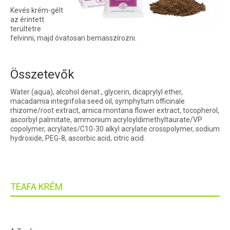
Kevés krém-gélt
az érintett
terültetre
felvinni, majd óvatosan bemasszírozni.
Összetevők
Water (aqua), alcohol denat., glycerin, dicaprylyl ether,
macadamia integrifolia seed oil, symphytum officinale
rhizome/root extract, arnica montana flower extract, tocopherol,
ascorbyl palmitate, ammonium acryloyldimethyltaurate/VP
copolymer, acrylates/C10-30 alkyl acrylate crosspolymer, sodium
hydroxide, PEG-8, ascorbic acid, citric acid.
TEAFA KRÉM