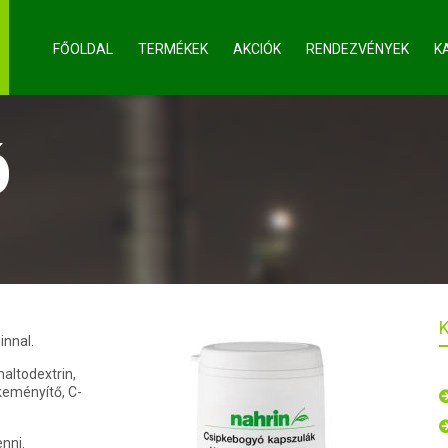
FŐOLDAL
TERMÉKEK
AKCIÓK
RENDEZVÉNYEK
K
Ó
innal.
maltodextrin,
keményítő, C-
nni.