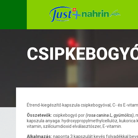
CSIPKEBOGY
Étrend-kiegészítő kapszula csipkebogyóval, C- és E-vitam
Összetevők:
csipkebogyó por
(rosa canina L, gyümölcs)
, 
kapszula anyaga: hydroxypropylmethylcellulóz, kukorica 
vitamin, szilíciumdioxid elválasztószer, E-vitamin.
Alkalmazás:
naponta 3 kapszulát kevés folyadékkal beve