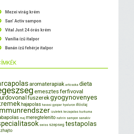
Mezei virág krém
San’ Activ sampon
Vital Just 24 órás krém
Vanília ízű italpor
Banán ízű fehérje italpor
CÍMKÉK
arcapolas
dieta
aromaterapiak
articsoka
egeszseg
ferfivoval
emesztes
gyogynovenyes
furdovonal
fuszerek
kremek
hajapolas
illóolaj
havasi gyopar
hyaluron
immunrendszer
izuletek
kezapolas
kurkuma
abapolas
meregtelenito
maj
nahrin
sampon
sanakiv
specialitasok
testapolas
szepseg
swiss
izhajto