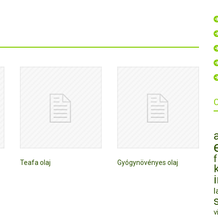
Teafa olaj
Gyógynövényes olaj
l
v