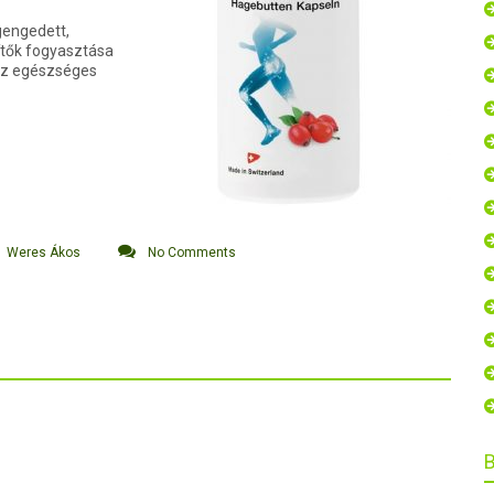
gengedett,
zítők fogyasztása
 az egészséges
Weres Ákos
No Comments