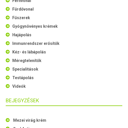
Férfivonal
Fürdővonal
Fűszerek
Gyógynövényes krémek
Hajápolás
Immunrendszer erősítők
Kéz- és lábápolás
Méregtelenítők
Specialitások
Testápolás
Videók
BEJEGYZÉSEK
Mezei virág krém