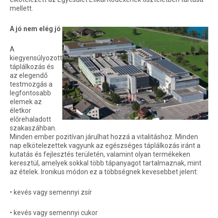
mellett.
A jó nem elég jó
A
kiegyensúlyozott
táplálkozás és
az elegendő
testmozgás a
legfontosabb
elemek az
életkor
előrehaladott
szakaszáhban.
Minden ember pozitívan járulhat hozzá a vitalitáshoz. Minden
nap elkötelezettek vagyunk az egészséges táplálkozás iránt a
kutatás és fejlesztés területén, valamint olyan termékeken
keresztül, amelyek sokkal több tápanyagot tartalmaznak, mint
az ételek. Ironikus módon ez a többségnek kevesebbet jelent:
• kevés vagy semennyi zsír
• kevés vagy semennyi cukor