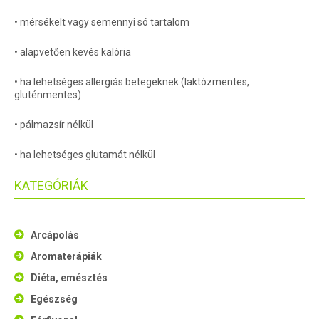
• mérsékelt vagy semennyi só tartalom
• alapvetően kevés kalória
• ha lehetséges allergiás betegeknek (laktózmentes,
gluténmentes)
• pálmazsír nélkül
• ha lehetséges glutamát nélkül
KATEGÓRIÁK
Arcápolás
Aromaterápiák
Diéta, emésztés
Egészség