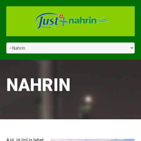
NAHRIN
A jó, jó ízű is lehet