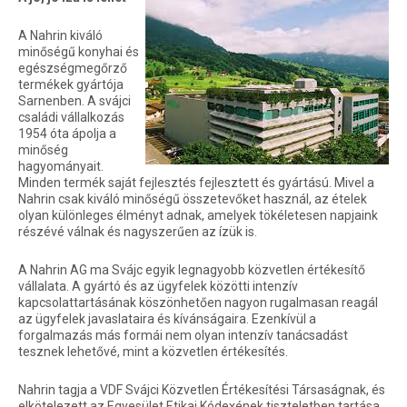
A Nahrin kiváló
minőségű konyhai és
egészségmegőrző
termékek gyártója
Sarnenben. A svájci
családi vállalkozás
1954 óta ápolja a
minőség
hagyományait.
Minden termék saját fejlesztés fejlesztett és gyártású. Mivel a
Nahrin csak kiváló minőségű összetevőket használ, az ételek
olyan különleges élményt adnak, amelyek tökéletesen napjaink
részévé válnak és nagyszerűen az ízük is.
A Nahrin AG ma Svájc egyik legnagyobb közvetlen értékesítő
vállalata. A gyártó és az ügyfelek közötti intenzív
kapcsolattartásának köszönhetően nagyon rugalmasan reagál
az ügyfelek javaslataira és kívánságaira. Ezenkívül a
forgalmazás más formái nem olyan intenzív tanácsadást
tesznek lehetővé, mint a közvetlen értékesítés.
Nahrin tagja a VDF Svájci Közvetlen Értékesítési Társaságnak, és
elkötelezett az Egyesület Etikai Kódexének tiszteletben tartása