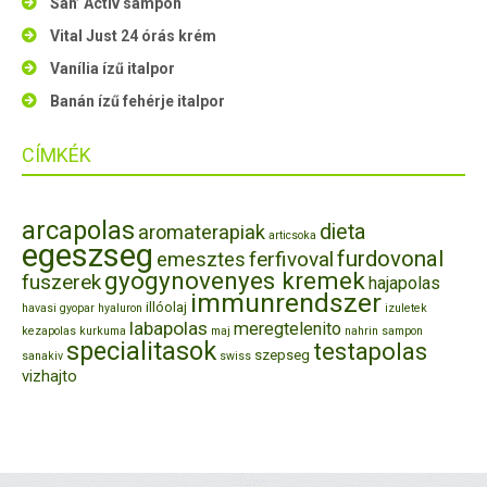
San’ Activ sampon
Vital Just 24 órás krém
Vanília ízű italpor
Banán ízű fehérje italpor
CÍMKÉK
arcapolas
dieta
aromaterapiak
articsoka
egeszseg
furdovonal
ferfivoval
emesztes
gyogynovenyes kremek
fuszerek
hajapolas
immunrendszer
illóolaj
havasi gyopar
hyaluron
izuletek
labapolas
meregtelenito
kezapolas
kurkuma
maj
nahrin
sampon
specialitasok
testapolas
szepseg
sanakiv
swiss
vizhajto