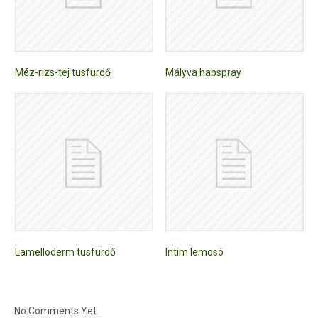
Méz-rizs-tej tusfürdő
Mályva habspray
Lamelloderm tusfürdő
Intim lemosó
No Comments Yet.