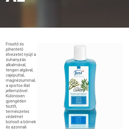
Frissítő és
pihentető
élvezetet nyújt a
zuhanyzás
alkalmával,
tengeri algával,
cajeputtal,
magnéziummal,
a sportos illat
jellemzőivel.
Különösen
gyengéden
tisztít,
természetes
védelmet
biztosít a bőrnek
és azonnali