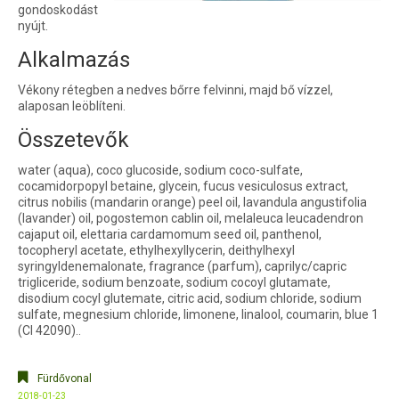
gondoskodást
nyújt.
Alkalmazás
Vékony rétegben a nedves bőrre felvinni, majd bő vízzel,
alaposan leöblíteni.
Összetevők
water (aqua), coco glucoside, sodium coco-sulfate,
cocamidorpopyl betaine, glycein, fucus vesiculosus extract,
citrus nobilis (mandarin orange) peel oil, lavandula angustifolia
(lavander) oil, pogostemon cablin oil, melaleuca leucadendron
cajaput oil, elettaria cardamomum seed oil, panthenol,
tocopheryl acetate, ethylhexyllycerin, deithylhexyl
syringyldenemalonate, fragrance (parfum), caprilyc/capric
trigliceride, sodium benzoate, sodium cocoyl glutamate,
disodium cocyl glutemate, citric acid, sodium chloride, sodium
sulfate, megnesium chloride, limonene, linalool, coumarin, blue 1
(CI 42090)..
Fürdővonal
2018-01-23