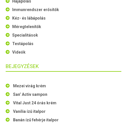
Hajápolás
Immunrendszer erősítők
Kéz- és lábápolás
Méregtelenítők
Specialitások
Testápolás
Videók
BEJEGYZÉSEK
Mezei virág krém
San’ Activ sampon
Vital Just 24 órás krém
Vanília ízű italpor
Banán ízű fehérje italpor