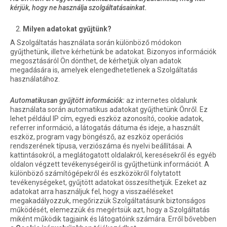
kérjük, hogy ne használja szolgáltatásainkat.
Milyen adatokat gyűjtünk?
A Szolgáltatás használata során különböző módokon
gyűjthetünk, illetve kérhetünk be adatokat. Bizonyos információk
megosztásáról Ön dönthet, de kérhetjük olyan adatok
megadására is, amelyek elengedhetetlenek a Szolgáltatás
használatához.
Automatikusan gyűjtött információk:
az internetes oldalunk
használata során automatikus adatokat gyűjthetünk Önről. Ez
lehet például IP cím, egyedi eszköz azonosító, cookie adatok,
referrer információ, a látogatás dátuma és ideje, a használt
eszköz, program vagy böngésző, az eszköz operációs
rendszerének típusa, verziószáma és nyelvi beállításai. A
kattintásokról, a meglátogatott oldalakról, keresésekről és egyéb
oldalon végzett tevékenységeiről is gyűjthetünk információt. A
különböző számítógépekről és eszközökről folytatott
tevékenységeket, gyűjtött adatokat összesíthetjük. Ezeket az
adatokat arra használjuk fel, hogy a visszaéléseket
megakadályozzuk, megőrizzük Szolgáltatásunk biztonságos
működését, elemezzük és megértsük azt, hogy a Szolgáltatás
miként működik tagjaink és látogatóink számára. Erről bővebben