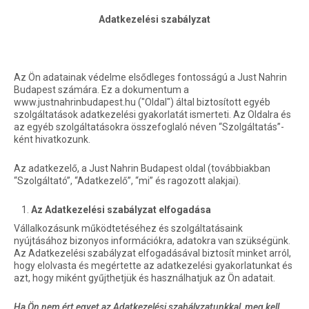
Adatkezelési szabályzat
Az Ön adatainak védelme elsődleges fontosságú a Just Nahrin
Budapest számára. Ez a dokumentum a
www.justnahrinbudapest.hu ("Oldal") által biztosított egyéb
szolgáltatások adatkezelési gyakorlatát ismerteti. Az Oldalra és
az egyéb szolgáltatásokra összefoglaló néven “Szolgáltatás”-
ként hivatkozunk.
Az adatkezelő, a Just Nahrin Budapest oldal (továbbiakban
“Szolgáltató”, “Adatkezelő”, “mi” és ragozott alakjai).
Az Adatkezelési szabályzat elfogadása
Vállalkozásunk működtetéséhez és szolgáltatásaink
nyújtásához bizonyos információkra, adatokra van szükségünk.
Az Adatkezelési szabályzat elfogadásával biztosít minket arról,
hogy elolvasta és megértette az adatkezelési gyakorlatunkat és
azt, hogy miként gyűjthetjük és használhatjuk az Ön adatait.
Ha Ön nem ért egyet az Adatkezelési szabályzatunkkal, meg kell