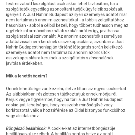
testreszabott kiszolgálást csak akkor lehet biztosítani, ha a
szolgáltatók egyedileg azonosítani tudják ügyfeleik szokásait,
igényeit. A Just Nahrin Budapest az ilyen személyes adatot már
nem tartalmazó anonim azonosítókat - a többi szolgáltatóhoz
hasonlóan - abból a célból kezeli, hogy többet tudhasson meg az
ügyfelek információhasználati szokásairól és így, javíthassa
szolgáltatásai színvonalát. Az anonim azonosítók személyes
adatbázissal nem kerülnek összekapcsolásra, azonban a Just
Nahrin Budapest honlapján történő látogatás során keletkező,
személyes adatot nem tartalmazó anonim azonosítók
összekapcsolásra kerülnek a szolgáltatás színvonalának
javítása érdekében.
Mik a lehetőségeim?
Önnek lehetősége van kezelni, illetve tiltani az egyes cookie-kat.
Az alábbiakban részletesen tájékoztatjuk ennek módjairól.
Kérjük vegye figyelembe, hogy ha törli a Just Nahrin Budapest
cookie-jait, lehetséges, hogy rosszabb minőségűvé vagy
korlátozottá válik a hozzáférése az Oldal bizonyos funkcióihoz
vagy aloldalaihoz.
Böngésző beállítások:
A cookie-kat az internetböngészője
beállításaival kezelheti. A beállítás pontos helye az adott