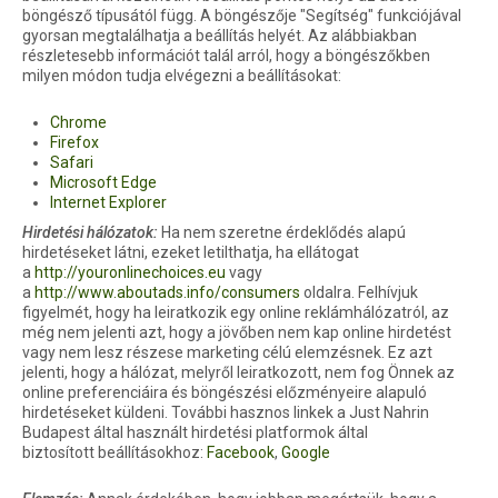
böngésző típusától függ. A böngészője "Segítség" funkciójával
gyorsan megtalálhatja a beállítás helyét. Az alábbiakban
részletesebb információt talál arról, hogy a böngészőkben
milyen módon tudja elvégezni a beállításokat:
Chrome
Firefox
Safari
Microsoft Edge
Internet Explorer
Hirdetési hálózatok:
Ha nem szeretne érdeklődés alapú
hirdetéseket látni, ezeket letilthatja, ha ellátogat
a
http://youronlinechoices.eu
vagy
a
http://www.aboutads.info/consumers
oldalra. Felhívjuk
figyelmét, hogy ha leiratkozik egy online reklámhálózatról, az
még nem jelenti azt, hogy a jövőben nem kap online hirdetést
vagy nem lesz részese marketing célú elemzésnek. Ez azt
jelenti, hogy a hálózat, melyről leiratkozott, nem fog Önnek az
online preferenciáira és böngészési előzményeire alapuló
hirdetéseket küldeni. További hasznos linkek a Just Nahrin
Budapest által használt hirdetési platformok által
biztosított beállításokhoz:
Facebook
,
Google