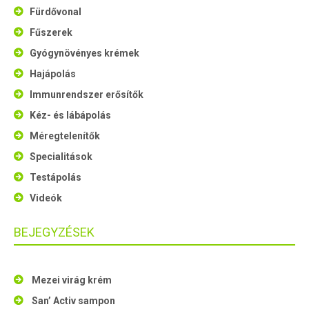
Fürdővonal
Fűszerek
Gyógynövényes krémek
Hajápolás
Immunrendszer erősítők
Kéz- és lábápolás
Méregtelenítők
Specialitások
Testápolás
Videók
BEJEGYZÉSEK
Mezei virág krém
San’ Activ sampon