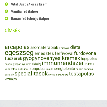
Vital Just 24 órás krém
Vanília ízű italpor
Banán ízű fehérje italpor
CÍMKÉK
arcapolas
dieta
aromaterapiak
articsoka
egeszseg
furdovonal
ferfivoval
emesztes
gyogynovenyes kremek
fuszerek
hajapolas
immunrendszer
illóolaj
havasi gyopar
hyaluron
izuletek
labapolas
meregtelenito
kezapolas
kurkuma
maj
nahrin
sampon
specialitasok
testapolas
szepseg
sanakiv
swiss
vizhajto