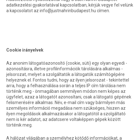
adatkezelési gyakorlatával kapcsolatban, kérjük vegye fel velünk
a kapcsolatot az info@justnahrinbudapest.hu címen.
Cookie irányelvek
Az anonim látogatóazonosító (cookie, süti) egy olyan egyedi -
azonosításra, illetve profilinformációk tárolására alkalmas -
jelsorozat, melyet a szolgáltatók a látogatók számítógépére
helyeznek el. Fontos tudni, hogy az ilyen jelsorozat - tekintettel
arra, hogy a felhasználása során a teljes IP cím tárolása nem
történik meg - önmagában semmilyen módon nem képes az
ügyfelet, azaz a látogatót azonosítani, csak a látogató gépének
felismerésére alkalmas. Név, e-mail cím vagy bármilyen más
személyes információ megadása nem szükséges, hiszen az
ilyen megoldások alkalmazásakor a látogatótól a szolgáltató
nem is kér adatot, az adatcsere voltaképpen gépek között
történik meg.
A hálózat világában a személyhez kötődő információkat, a