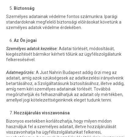
Biztonság
Személyes adatainak védelme fontos számunkra. Iparági
standardoknak megfelelő biztonsági előírásokat követünk a
személyes adatok védelme érdekében.
Az Ön jogai
Személyes adatok kezelése:
Adatai törlését, módosítását,
kiegészítését bármikor kérheti tőlünk az ügyfélszolgálatunk
felkeresésével.
Adatmegőrzés:
A Just Nahrin Budapest addig őrzi meg az
adatait, amíg azok szükségesek az adatkezelési irányelveink
betartásához, a Szolgáltatásunk biztosításához, illetve addig,
amíg nem kéri személyes adatainak törlését. Továbbá
megőrizhetjük és felhasználhatjuk az adatait oly mértékben,
amellyel jogi kötelezettségeinknek eleget tudunk tenni.
Hozzájárulás visszavonása
Bizonyos esetekben korlátozhatja, hogy milyen módon
használjuk fel a személyes adatait, illetve hozzájárulását
visszavonhatja ha ügyfélszolgálatunkat felkeresi,