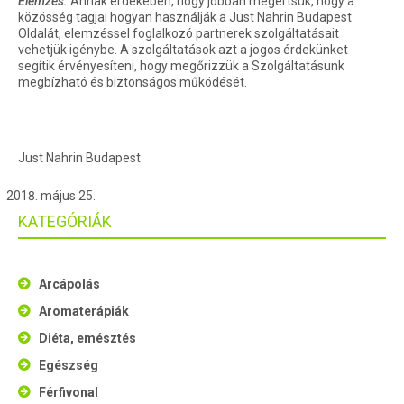
Elemzés:
Annak érdekében, hogy jobban megértsük, hogy a
közösség tagjai hogyan használják a Just Nahrin Budapest
Oldalát, elemzéssel foglalkozó partnerek szolgáltatásait
vehetjük igénybe. A szolgáltatások azt a jogos érdekünket
segítik érvényesíteni, hogy megőrizzük a Szolgáltatásunk
megbízható és biztonságos működését.
Just Nahrin Budapest
május 25.
KATEGÓRIÁK
Arcápolás
Aromaterápiák
Diéta, emésztés
Egészség
Férfivonal