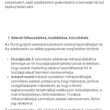
irányelveiért, saját adatkezelési gyakorlatáról a harmadik fél tud
tájékoztatást adni.
Adatok felhasználása, továbbítása, közzététele
Az Önről gyűjtött adatokat különböző célokra használhatjuk fel.
Az adatkezelés az alábbi jogalapoknak megfelelően történik:
Hozzájárulás:
A személyes adatainak felhasználásához
kérhetjük az Ön hozzájárulását például annak érdekében,
hogy azokat marketing célokra használhassuk fel. A
hozzájárulását bármikor visszavonhatja.
Indokolt esetek:
Indokolt esetekben felhasználhatjuk
személyes adatait, például arra, hogy fejlesszük, javítsuk
szolgáltatásaink működését, és hogy a lehető
leghasznosabb tartalmakkal találkozzon weboldalunkon, e-
mail értesítőinkben, hírleveleinkben. Továbbá
felhasználhatjuk személyes adatait adminisztratív, illetve
jogi okokból is.