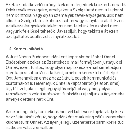
Ezek az adatkezelési irányelvek nem terjednek ki azon harmadik
felek tevékenységeire, amelyeket a Szolgáltató nem tulajdonol,
nem kontrollál vagy olyan személyek tevékenységére, akik nem
állnak a Szolgáltató alkalmazásában vagy irányítása alatt. Ezen
adatkezelési gyakorlatokért mi nem felelünk és azokért nem
vagyunk felelőssé tehetők. Javasoljuk, hogy tekintse át ezen
szolgáltatók adatkezelési nyilatkozatát.
Kommunikáció
A Just Nahrin Budapest időnként kapcsolatba léphet Önnel.
Elsősorban ezeket az üzenteket e-mail formájában juttatjuk el
Önnek, ezért fontos, hogy olyan naprakész e-mail címet adjon
meg kapcsolattartási adatként, amelyen keresztül elérhetjük
Önt. Amennyiben ehhez hozzájárult, egyéb kommunikációs
csatornákon is felvehetjük Önnel a kapcsolatot (telefon, sms)
ügyfélszolgálati segítségnyújtás céljából vagy hogy olyan
termékeket, szolgáltatásokat, funkciókat ajánljunk a figyelmébe,
amelyek érdekelhetik Önt.
Amikor engedélyt ad nekünk hírlevél küldésére tájékoztatjuk és
hozzájárulását kérjük, hogy időnként marketing célú üzeneteket
küldhessünk Önnek. Az ilyen jellegű üzenetekről bármikor le tud
iratkozni válasz emailben.