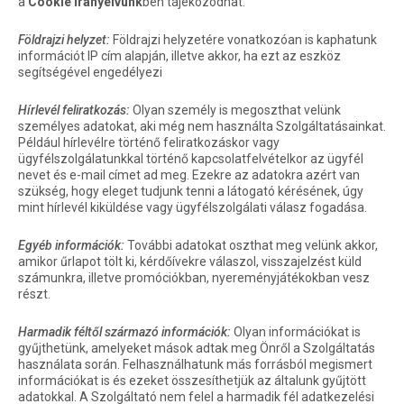
a
Cookie irányelvünk
ben tájékozódhat.
Földrajzi helyzet:
Földrajzi helyzetére vonatkozóan is kaphatunk
információt IP cím alapján, illetve akkor, ha ezt az eszköz
segítségével engedélyezi
Hírlevél feliratkozás:
Olyan személy is megoszthat velünk
személyes adatokat, aki még nem használta Szolgáltatásainkat.
Például hírlevélre történő feliratkozáskor vagy
ügyfélszolgálatunkkal történő kapcsolatfelvételkor az ügyfél
nevet és e-mail címet ad meg. Ezekre az adatokra azért van
szükség, hogy eleget tudjunk tenni a látogató kérésének, úgy
mint hírlevél kiküldése vagy ügyfélszolgálati válasz fogadása.
Egyéb információk:
További adatokat oszthat meg velünk akkor,
amikor űrlapot tölt ki, kérdőívekre válaszol, visszajelzést küld
számunkra, illetve promóciókban, nyereményjátékokban vesz
részt.
Harmadik féltől származó információk:
Olyan információkat is
gyűjthetünk, amelyeket mások adtak meg Önről a Szolgáltatás
használata során. Felhasználhatunk más forrásból megismert
információkat is és ezeket összesíthetjük az általunk gyűjtött
adatokkal. A Szolgáltató nem felel a harmadik fél adatkezelési