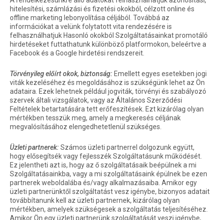
A rendelkezésünkre álló adatokat felhasználhatjuk azonosítási,
hitelesítési, számlázási és fizetési okokból, célzott online és
offline marketing lebonyolítása céljából. Továbbá az
információkat a velünk folytatott vita rendezésére is
felhasználhatjuk Hasonló okokból Szolgáltatásainkat promotáló
hirdetéseket futtathatunk különböző platformokon, beleértve a
Facebook és a Google hirdetési rendszereit.
Törvényileg előírt okok, biztonság:
Emellett egyes esetekben jogi
viták kezeléséhez és megoldásához is szükségünk lehet az Ön
adataira. Ezek lehetnek például jogviták, törvényi és szabályozó
szervek általi vizsgálatok, vagy az Általános Szerződési
Feltételek betartatására tett erőfeszítések. Ezt kizárólag olyan
mértékben tesszük meg, amely a megkeresés céljának
megvalósításához elengedhetetlenül szükséges.
Üzleti partnerek:
Számos üzleti partnerrel dolgozunk együtt,
hogy elősegítsék vagy fejlesszék Szolgáltatásunk működését.
Ez jelentheti azt is, hogy az ő szolgáltatásaik beépülnek a mi
Szolgáltatásainkba, vagy a mi szolgáltatásaink épülnek be ezen
partnerek weboldalába és/vagy alkalmazásaiba. Amikor egy
üzleti partnerünktől szolgáltatást vesz igénybe, bizonyos adatait
továbbítanunk kell az üzleti partnernek, kizárólag olyan
mértékben, amelyek szükségesek a szolgáltatás teljesítéséhez.
Amikor Ön egy üzleti partnerünk szolgáltatását veszi igénybe,