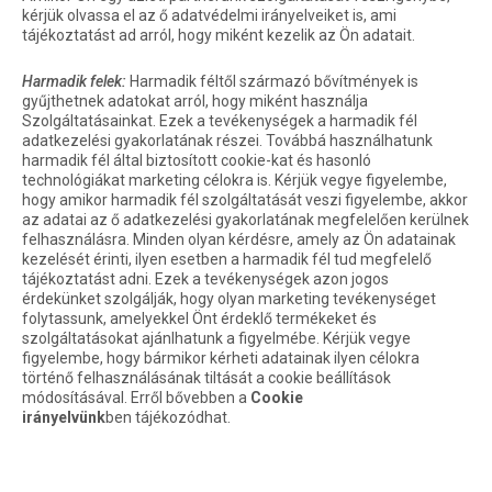
kérjük olvassa el az ő adatvédelmi irányelveiket is, ami
tájékoztatást ad arról, hogy miként kezelik az Ön adatait.
Harmadik felek:
Harmadik féltől származó bővítmények is
gyűjthetnek adatokat arról, hogy miként használja
Szolgáltatásainkat. Ezek a tevékenységek a harmadik fél
adatkezelési gyakorlatának részei. Továbbá használhatunk
harmadik fél által biztosított cookie-kat és hasonló
technológiákat marketing célokra is. Kérjük vegye figyelembe,
hogy amikor harmadik fél szolgáltatását veszi figyelembe, akkor
az adatai az ő adatkezelési gyakorlatának megfelelően kerülnek
felhasználásra. Minden olyan kérdésre, amely az Ön adatainak
kezelését érinti, ilyen esetben a harmadik fél tud megfelelő
tájékoztatást adni. Ezek a tevékenységek azon jogos
érdekünket szolgálják, hogy olyan marketing tevékenységet
folytassunk, amelyekkel Önt érdeklő termékeket és
szolgáltatásokat ajánlhatunk a figyelmébe. Kérjük vegye
figyelembe, hogy bármikor kérheti adatainak ilyen célokra
történő felhasználásának tiltását a cookie beállítások
módosításával. Erről bővebben a
Cookie
irányelvünk
ben tájékozódhat.