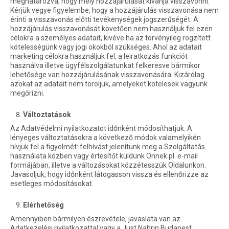
meghatározva, hogy mely hozzájárulását kívánja visszavonni.
Kérjük vegye figyelembe, hogy a hozzájárulás visszavonása nem
érinti a visszavonás előtti tevékenységek jogszerűségét. A
hozzájárulás visszavonását követően nem használjuk fel ezen
célokra a személyes adatait, kivéve ha az törvényileg rögzített
kötelességünk vagy jogi okokból szükséges. Ahol az adatait
marketing célokra használjuk fel, a leiratkozás funkciót
használva illetve ügyfélszolgálatunkat felkeresve bármikor
lehetősége van hozzájárulásának visszavonására. Kizárólag
azokat az adatait nem töröljük, amelyeket kötelesek vagyunk
megőrizni.
Változtatások
Az Adatvédelmi nyilatkozatot időnként módosíthatjuk. A
lényeges változtatásokra a következő módok valamelyikén
hívjuk fel a figyelmét: felhívást jelenítünk meg a Szolgáltatás
használata közben vagy értesítőt küldünk Önnek pl. e-mail
formájában, illetve a változásokat közzétesszük Oldalunkon.
Javasoljuk, hogy időnként látogasson vissza és ellenőrizze az
esetleges módosításokat.
Elérhetőség
Amennyiben bármilyen észrevétele, javaslata van az
Adatkezelési nyilatkozattal vagy a Just Nahrin Budapest