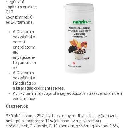
kiegészítő
kapszula értékes
Q10
koenzimmel, C-
és E-vitaminnal.
A C-vitamin
hozzájárul a
normál
energiaterm
elő
anyagcsere-
folyamatokh
oz.
A C-vitamin
hozzájárul a
fáradtság és
a kifáradás csökkentéséhez.
Az E-vitamin hozzájárul a sejtek oxidatív stresszel szembeni
védelméhez.
Összetevők
Szőlőhéj-kivonat 29%, hydroxypropylmethylcellulose (kapszula
anyaga), vörösborpor 11% (glucose-szirup, vörösbor),
szőlőlevelek, C-vitamin, Q-10 koenzim, szőlőmag-kivonat 3,6%,