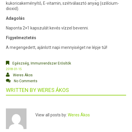
kukoricakeményítő, E-vitamin, szétválasztó anyag (szilícium-
dioxid).
Adagolás
Naponta 2×1 kapszulát kevés vízzel bevenni.
Figyelmeztetés
A megengedett, ajánlott napi mennyiséget ne lépje túl!
Egészség
,
Immunrendszer Erősítők
2018-01-15
Weres Ákos
No Comments
WRITTEN BY
WERES ÁKOS
View all posts by:
Weres Ákos