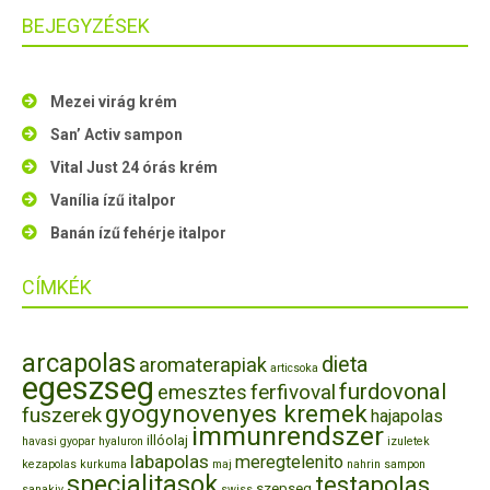
BEJEGYZÉSEK
Mezei virág krém
San’ Activ sampon
Vital Just 24 órás krém
Vanília ízű italpor
Banán ízű fehérje italpor
CÍMKÉK
arcapolas
dieta
aromaterapiak
articsoka
egeszseg
furdovonal
ferfivoval
emesztes
gyogynovenyes kremek
fuszerek
hajapolas
immunrendszer
illóolaj
havasi gyopar
hyaluron
izuletek
labapolas
meregtelenito
kezapolas
kurkuma
maj
nahrin
sampon
specialitasok
testapolas
szepseg
sanakiv
swiss