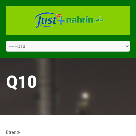
Q10
Étrend-