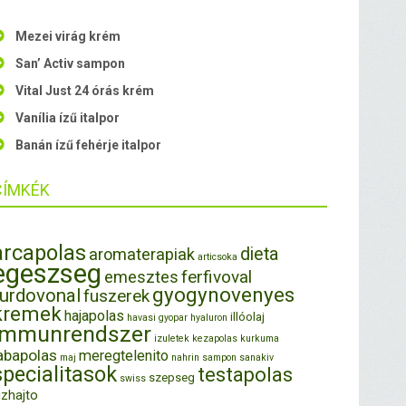
Mezei virág krém
San’ Activ sampon
Vital Just 24 órás krém
Vanília ízű italpor
Banán ízű fehérje italpor
CÍMKÉK
arcapolas
dieta
aromaterapiak
articsoka
egeszseg
ferfivoval
emesztes
gyogynovenyes
furdovonal
fuszerek
kremek
hajapolas
illóolaj
havasi gyopar
hyaluron
immunrendszer
izuletek
kezapolas
kurkuma
abapolas
meregtelenito
maj
nahrin
sampon
sanakiv
specialitasok
testapolas
szepseg
swiss
izhajto