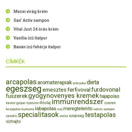
Mezei virág krém
San’ Activ sampon
Vital Just 24 órás krém
Vanília ízű italpor
Banán ízű fehérje italpor
CÍMKÉK
arcapolas
dieta
aromaterapiak
articsoka
egeszseg
furdovonal
ferfivoval
emesztes
gyogynovenyes kremek
fuszerek
hajapolas
immunrendszer
illóolaj
havasi gyopar
hyaluron
izuletek
labapolas
meregtelenito
kezapolas
kurkuma
maj
nahrin
sampon
specialitasok
testapolas
szepseg
sanakiv
swiss
vizhajto