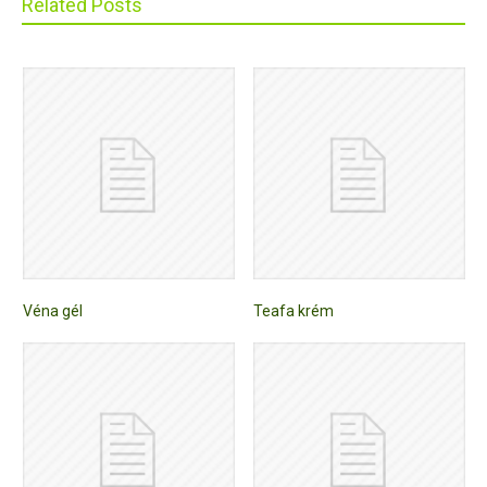
Related Posts
Véna gél
Teafa krém