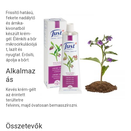
Frissítő hatású,
fekete nadálytő
és árnika-
kivonatból
készült krém-
gél. Élénkíti a bőr
mikrocirkulációjá
t, lazít és
nyugtat. Erősíti,
ápolja a bőrt.
Alkalmaz
ás
Kevés krém-gélt
az érintett
terültetre
felvinni, majd óvatosan bemasszírozni.
Összetevők