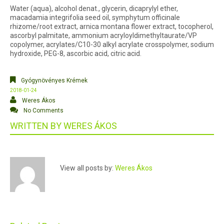
Water (aqua), alcohol denat., glycerin, dicaprylyl ether,
macadamia integrifolia seed oil, symphytum officinale
rhizome/root extract, arnica montana flower extract, tocopherol,
ascorbyl palmitate, ammonium acryloyldimethyltaurate/VP
copolymer, acrylates/C10-30 alkyl acrylate crosspolymer, sodium
hydroxide, PEG-8, ascorbic acid, citric acid.
Gyógynövényes Krémek
2018-01-24
Weres Ákos
No Comments
WRITTEN BY
WERES ÁKOS
View all posts by:
Weres Ákos