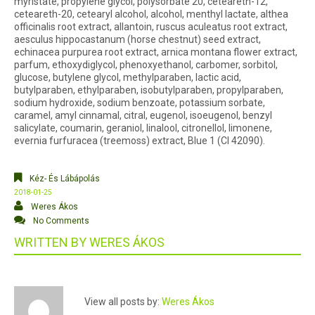
myristate, propylene glycol, polysorbate 20, ceteareth-12,
ceteareth-20, cetearyl alcohol, alcohol, menthyl lactate, althea
officinalis root extract, allantoin, ruscus aculeatus root extract,
aesculus hippocastanum (horse chestnut) seed extract,
echinacea purpurea root extract, arnica montana flower extract,
parfum, ethoxydiglycol, phenoxyethanol, carbomer, sorbitol,
glucose, butylene glycol, methylparaben, lactic acid,
butylparaben, ethylparaben, isobutylparaben, propylparaben,
sodium hydroxide, sodium benzoate, potassium sorbate,
caramel, amyl cinnamal, citral, eugenol, isoeugenol, benzyl
salicylate, coumarin, geraniol, linalool, citronellol, limonene,
evernia furfuracea (treemoss) extract, Blue 1 (CI 42090).
Kéz- És Lábápolás
2018-01-25
Weres Ákos
No Comments
WRITTEN BY
WERES ÁKOS
View all posts by:
Weres Ákos