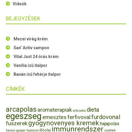
Videók
BEJEGYZÉSEK
Mezei virág krém
San’ Activ sampon
Vital Just 24 órás krém
Vanília ízű italpor
Banán ízű fehérje italpor
CÍMKÉK
arcapolas
dieta
aromaterapiak
articsoka
egeszseg
furdovonal
ferfivoval
emesztes
gyogynovenyes kremek
fuszerek
hajapolas
immunrendszer
illóolaj
havasi gyopar
hyaluron
izuletek