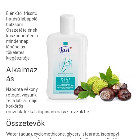
Élénkítő, frissítő
hatású lábápoló
balzsam.
Összetételének
köszönhetően a
mindennapi
lábápolás
tökéletes
kiegészítője.
Alkalmaz
ás
Naponta vékony
réteget vigyünk
fel a lábra, majd
körkörös
mozdulatokkal alaposan masszírozzuk be.
Összetevők
Water (aqua), cyclomethicone, glyceryl stearate, isopropyl