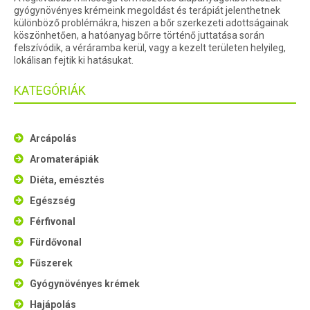
gyógynövényes krémeink megoldást és terápiát jelenthetnek
különböző problémákra, hiszen a bőr szerkezeti adottságainak
köszönhetően, a hatóanyag bőrre történő juttatása során
felszívódik, a véráramba kerül, vagy a kezelt területen helyileg,
lokálisan fejtik ki hatásukat.
KATEGÓRIÁK
Arcápolás
Aromaterápiák
Diéta, emésztés
Egészség
Férfivonal
Fürdővonal
Fűszerek
Gyógynövényes krémek
Hajápolás