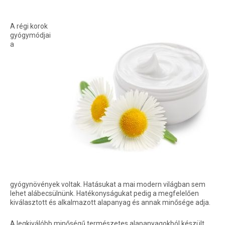
A régi korok
gyógymódjai
a
gyógynövények voltak. Hatásukat a mai modern világban sem
lehet alábecsülnünk. Hatékonyságukat pedig a megfelelően
kiválasztott és alkalmazott alapanyag és annak minősége adja.
A legkiválóbb minőségű természetes alapanyagokból készült