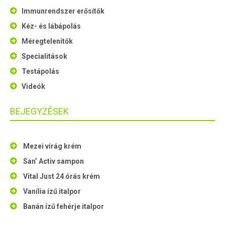
Immunrendszer erősítők
Kéz- és lábápolás
Méregtelenítők
Specialitások
Testápolás
Videók
BEJEGYZÉSEK
Mezei virág krém
San’ Activ sampon
Vital Just 24 órás krém
Vanília ízű italpor
Banán ízű fehérje italpor