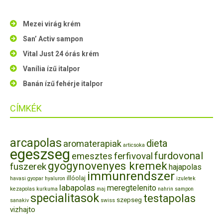
Mezei virág krém
San’ Activ sampon
Vital Just 24 órás krém
Vanília ízű italpor
Banán ízű fehérje italpor
CÍMKÉK
arcapolas
dieta
aromaterapiak
articsoka
egeszseg
furdovonal
ferfivoval
emesztes
gyogynovenyes kremek
fuszerek
hajapolas
immunrendszer
illóolaj
havasi gyopar
hyaluron
izuletek
labapolas
meregtelenito
kezapolas
kurkuma
maj
nahrin
sampon
specialitasok
testapolas
szepseg
sanakiv
swiss
vizhajto