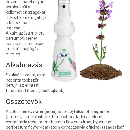
dezodor, hatékonyan
semlegesíti a
kellemetlen szagokat,
miközben nem gátolja
a bőr szabad
légzését.
Alkalmazása mellett
parfümöt is lehet
használni, nem okoz
irritációt, hajtógáz
mentes.
Alkalmazás
Szükség szerint, akár
naponta többször
befújni az érintett
területeket (hónalj, testhajlatok).
Összetevők
Alcohol denat, water (aqua), isopropyl alcohol, fragrance
(parfum), triethyl citrate, farnesol, pentadecalactone,
chamomilla recutita (matricaria) flower extract, hypericum
perforatum flower/leaf/stern extract,salvia officinalis (sage) leaf