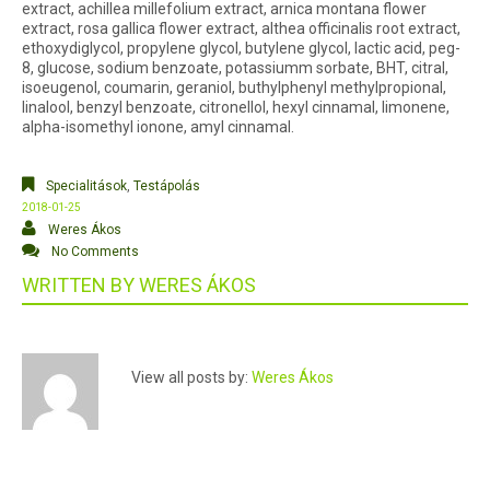
extract, achillea millefolium extract, arnica montana flower
extract, rosa gallica flower extract, althea officinalis root extract,
ethoxydiglycol, propylene glycol, butylene glycol, lactic acid, peg-
8, glucose, sodium benzoate, potassiumm sorbate, BHT, citral,
isoeugenol, coumarin, geraniol, buthylphenyl methylpropional,
linalool, benzyl benzoate, citronellol, hexyl cinnamal, limonene,
alpha-isomethyl ionone, amyl cinnamal.
Specialitások
,
Testápolás
2018-01-25
Weres Ákos
No Comments
WRITTEN BY
WERES ÁKOS
View all posts by:
Weres Ákos