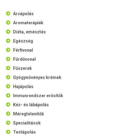
Arcápolás
Aromaterápiák
Diéta, emésztés
Egészség
Férfivonal
Fürdővonal
Fűszerek
Gyógynövényes krémek
Hajápolás
Immunrendszer erősítők
Kéz- és lábápolás
Méregtelenítők
Specialitások
Testápolás