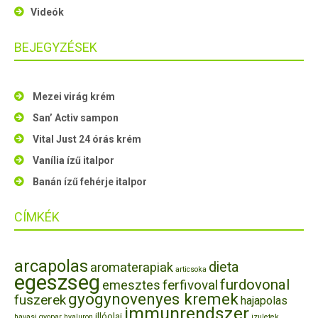
Videók
BEJEGYZÉSEK
Mezei virág krém
San’ Activ sampon
Vital Just 24 órás krém
Vanília ízű italpor
Banán ízű fehérje italpor
CÍMKÉK
arcapolas
dieta
aromaterapiak
articsoka
egeszseg
furdovonal
ferfivoval
emesztes
gyogynovenyes kremek
fuszerek
hajapolas
immunrendszer
illóolaj
havasi gyopar
hyaluron
izuletek