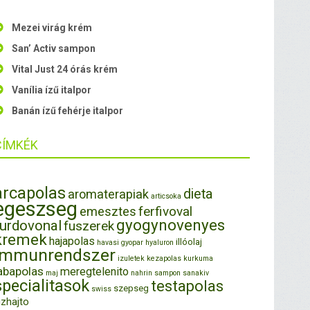
Mezei virág krém
San’ Activ sampon
Vital Just 24 órás krém
Vanília ízű italpor
Banán ízű fehérje italpor
CÍMKÉK
arcapolas
dieta
aromaterapiak
articsoka
egeszseg
ferfivoval
emesztes
gyogynovenyes
furdovonal
fuszerek
kremek
hajapolas
illóolaj
havasi gyopar
hyaluron
immunrendszer
izuletek
kezapolas
kurkuma
abapolas
meregtelenito
maj
nahrin
sampon
sanakiv
specialitasok
testapolas
szepseg
swiss
izhajto