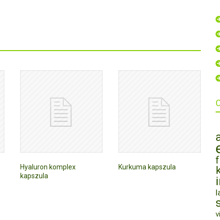
Hyaluron komplex
Kurkuma kapszula
kapszula
l
v