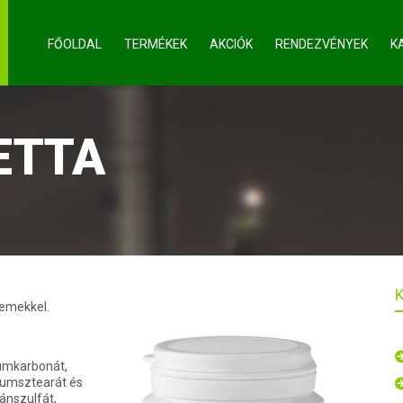
FŐOLDAL
TERMÉKEK
AKCIÓK
RENDEZVÉNYEK
K
ETTA
lemekkel.
iumkarbonát,
iumsztearát és
gánszulfát,