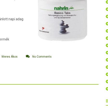
ánlott napi adag
termék
Weres Ákos
No Comments