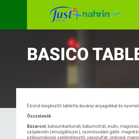
BASICO TABL
Étrend-kiegészítő tabletta ásványi anyagokkal és nyome
Összetevők
Búzarost
, kalciumkarbonát, káliumcitrát, inulin, magnéz
szójalecitin (emulgálószer), csomósodást gátló: magnéz
szilíciumdioxid, szelénélesztő, vasszulfát, cinkoxid, man