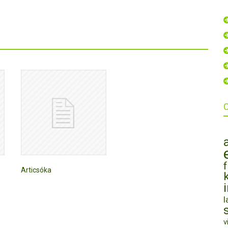
Articsóka
l
v