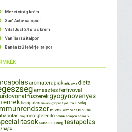
Mezei virág krém
San’ Activ sampon
Vital Just 24 órás krém
Vanília ízű italpor
Banán ízű fehérje italpor
CÍMKÉK
arcapolas
dieta
aromaterapiak
articsoka
egeszseg
ferfivoval
emesztes
gyogynovenyes
furdovonal
fuszerek
kremek
hajapolas
illóolaj
havasi gyopar
hyaluron
immunrendszer
izuletek
kezapolas
kurkuma
abapolas
meregtelenito
maj
nahrin
sampon
sanakiv
specialitasok
testapolas
szepseg
swiss
izhajto