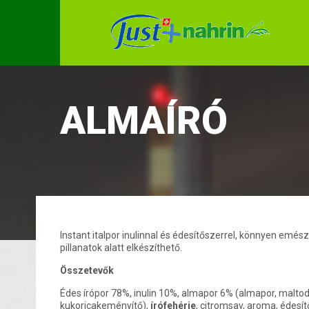
ALMAÍRÓ
Instant italpor inulinnal és édesítőszerrel, könnyen emés
pillanatok alatt elkészíthető.
Összetevők
Édes írópor 78%, inulin 10%, almapor 6% (almapor, maltod
kukoricakeményítő),
írófehérje
, citromsav, aroma, édesít