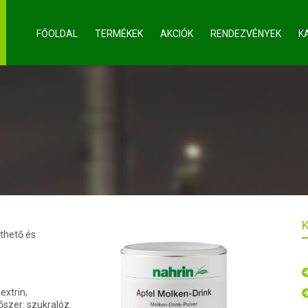
FŐOLDAL
TERMÉKEK
AKCIÓK
RENDEZVÉNYEK
K
zthető és
extrin,
őszer: szukralóz.