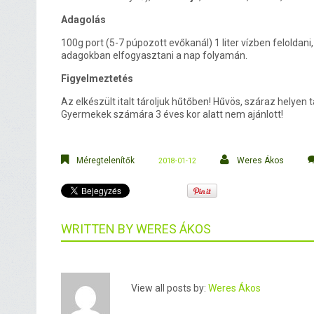
Adagolás
100g port (5-7 púpozott evőkanál) 1 liter vízben feloldani
adagokban elfogyasztani a nap folyamán.
Figyelmeztetés
Az elkészült italt tároljuk hűtőben! Hűvös, száraz helyen 
Gyermekek számára 3 éves kor alatt nem ajánlott!
Méregtelenítők
Weres Ákos
2018-01-12
WRITTEN BY
WERES ÁKOS
View all posts by:
Weres Ákos