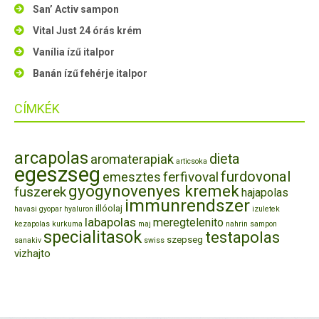
San’ Activ sampon
Vital Just 24 órás krém
Vanília ízű italpor
Banán ízű fehérje italpor
CÍMKÉK
arcapolas
dieta
aromaterapiak
articsoka
egeszseg
furdovonal
ferfivoval
emesztes
gyogynovenyes kremek
fuszerek
hajapolas
immunrendszer
illóolaj
havasi gyopar
hyaluron
izuletek
labapolas
meregtelenito
kezapolas
kurkuma
maj
nahrin
sampon
specialitasok
testapolas
szepseg
sanakiv
swiss
vizhajto