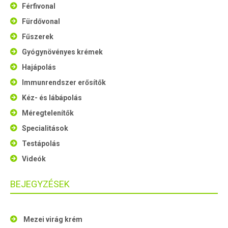
Férfivonal
Fürdővonal
Fűszerek
Gyógynövényes krémek
Hajápolás
Immunrendszer erősítők
Kéz- és lábápolás
Méregtelenítők
Specialitások
Testápolás
Videók
BEJEGYZÉSEK
Mezei virág krém