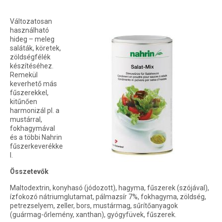
Változatosan
használható
hideg – meleg
saláták, köretek,
zöldségfélék
készítéséhez.
Remekül
keverhető más
fűszerekkel,
kitűnően
harmonizál pl. a
mustárral,
fokhagymával
és a többi Nahrin
fűszerkeverékke
l.
Összetevők
Maltodextrin, konyhasó (jódozott), hagyma, fűszerek (szójával),
ízfokozó nátriumglutamat, pálmazsír 7%, fokhagyma, zöldség,
petrezselyem, zeller, bors, mustármag, sűrítőanyagok
(guármag-őrlemény, xanthan), gyógyfüvek, fűszerek.