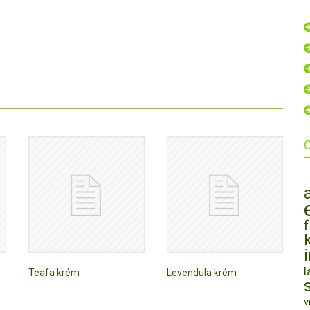
l
Teafa krém
Levendula krém
v