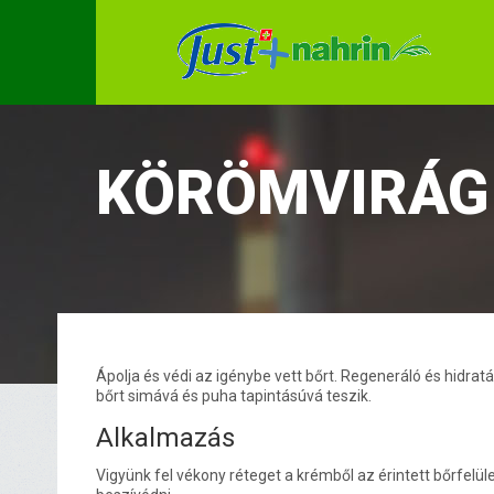
KÖRÖMVIRÁG
Ápolja és védi az igénybe vett bőrt. Regeneráló és hidrat
bőrt simává és puha tapintásúvá teszik.
Alkalmazás
Vigyünk fel vékony réteget a krémből az érintett bőrfelül