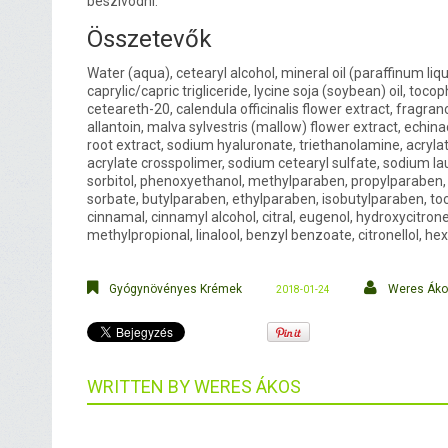
beszívódni.
Összetevők
Water (aqua), cetearyl alcohol, mineral oil (paraffinum liq
caprylic/capric trigliceride, lycine soja (soybean) oil, toco
ceteareth-20, calendula officinalis flower extract, fragra
allantoin, malva sylvestris (mallow) flower extract, echi
root extract, sodium hyaluronate, triethanolamine, acryla
acrylate crosspolimer, sodium cetearyl sulfate, sodium lau
sorbitol, phenoxyethanol, methylparaben, propylparaben
sorbate, butylparaben, ethylparaben, isobutylparaben, to
cinnamal, cinnamyl alcohol, citral, eugenol, hydroxycitrone
methylpropional, linalool, benzyl benzoate, citronellol, h
Gyógynövényes Krémek
Weres Ák
2018-01-24
WRITTEN BY
WERES ÁKOS