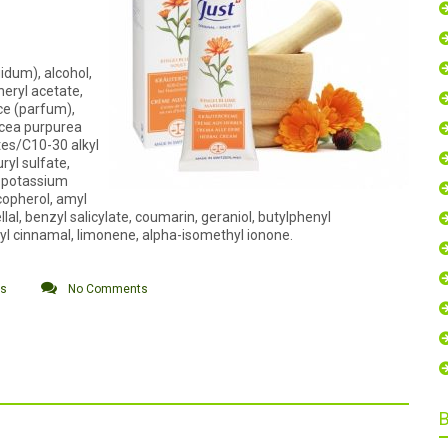
uidum), alcohol,
pheryl acetate,
nce (parfum),
nacea purpurea
tes/C10-30 alkyl
ryl sulfate,
, potassium
copherol, amyl
llal, benzyl salicylate, coumarin, geraniol, butylphenyl
exyl cinnamal, limonene, alpha-isomethyl ionone.
os
No Comments