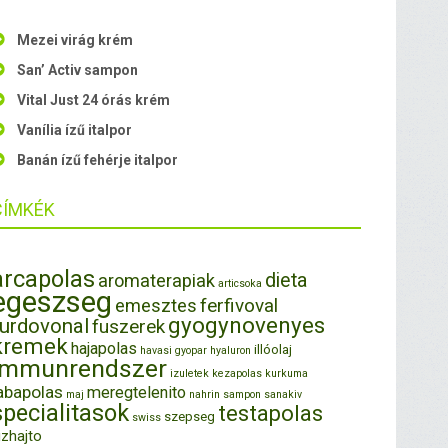
Mezei virág krém
San’ Activ sampon
Vital Just 24 órás krém
Vanília ízű italpor
Banán ízű fehérje italpor
CÍMKÉK
arcapolas
dieta
aromaterapiak
articsoka
egeszseg
ferfivoval
emesztes
gyogynovenyes
furdovonal
fuszerek
kremek
hajapolas
illóolaj
havasi gyopar
hyaluron
immunrendszer
izuletek
kezapolas
kurkuma
abapolas
meregtelenito
maj
nahrin
sampon
sanakiv
specialitasok
testapolas
szepseg
swiss
izhajto