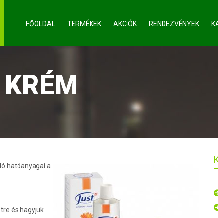
FŐOLDAL
TERMÉKEK
AKCIÓK
RENDEZVÉNYEK
K
 KRÉM
áló hatóanyagai a
etre és hagyjuk