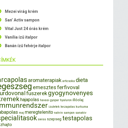
Mezei virág krém
San’ Activ sampon
Vital Just 24 órás krém
Vanília ízű italpor
Banán ízű fehérje italpor
CÍMKÉK
arcapolas
dieta
aromaterapiak
articsoka
egeszseg
ferfivoval
emesztes
gyogynovenyes
furdovonal
fuszerek
kremek
hajapolas
illóolaj
havasi gyopar
hyaluron
immunrendszer
izuletek
kezapolas
kurkuma
abapolas
meregtelenito
maj
nahrin
sampon
sanakiv
specialitasok
testapolas
szepseg
swiss
izhajto