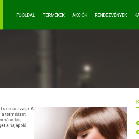
FŐOLDAL
TERMÉKEK
AKCIÓK
RENDEZVÉNYEK
K
 szimbolizálja. A
n a természet
korpásodás,
get a hajápoló