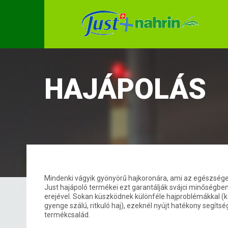
HAJÁPOLÁS
Mindenki vágyik gyönyörű hajkoronára, ami az egészséget
Just hajápoló termékei ezt garantálják svájci minőségbe
erejével. Sokan küszködnek különféle hajproblémákkal (
gyenge szálú, ritkuló haj), ezeknél nyújt hatékony segítsé
termékcsalád.