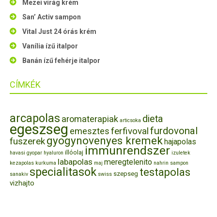
Mezei virág krém
San’ Activ sampon
Vital Just 24 órás krém
Vanília ízű italpor
Banán ízű fehérje italpor
CÍMKÉK
arcapolas
dieta
aromaterapiak
articsoka
egeszseg
furdovonal
ferfivoval
emesztes
gyogynovenyes kremek
fuszerek
hajapolas
immunrendszer
illóolaj
havasi gyopar
hyaluron
izuletek
labapolas
meregtelenito
kezapolas
kurkuma
maj
nahrin
sampon
specialitasok
testapolas
szepseg
sanakiv
swiss
vizhajto