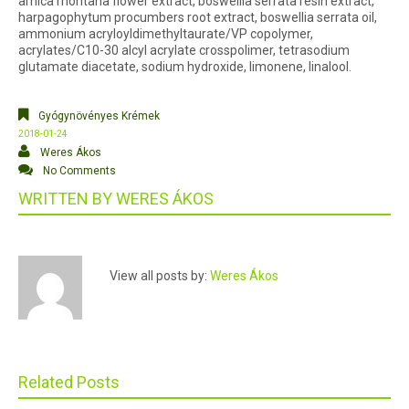
arnica montana flower extract, boswellia serrata resin extract,
harpagophytum procumbers root extract, boswellia serrata oil,
ammonium acryloyldimethyltaurate/VP copolymer,
acrylates/C10-30 alcyl acrylate crosspolimer, tetrasodium
glutamate diacetate, sodium hydroxide, limonene, linalool.
Gyógynövényes Krémek
2018-01-24
Weres Ákos
No Comments
WRITTEN BY
WERES ÁKOS
View all posts by:
Weres Ákos
Related Posts