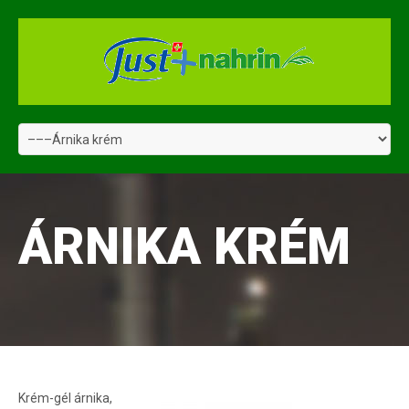
ÁRNIKA KRÉM
Krém-gél árnika,