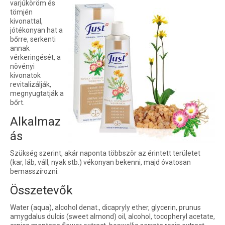
varjúköröm és
tömjén
kivonattal,
jótékonyan hat a
bőrre, serkenti
annak
vérkeringését, a
növényi
kivonatok
revitalizálják,
megnyugtatják a
bőrt.
Alkalmaz
ás
Szükség szerint, akár naponta többször az érintett területet
(kar, láb, váll, nyak stb.) vékonyan bekenni, majd óvatosan
bemasszírozni.
Összetevők
Water (aqua), alcohol denat., dicapryly ether, glycerin, prunus
amygdalus dulcis (sweet almond) oil, alcohol, tocopheryl acetate,