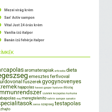
Mezei virág krém
San’ Activ sampon
Vital Just 24 órás krém
Vanília ízű italpor
Banán ízű fehérje italpor
CÍMKÉK
arcapolas
dieta
aromaterapiak
articsoka
egeszseg
ferfivoval
emesztes
gyogynovenyes
furdovonal
fuszerek
kremek
hajapolas
illóolaj
havasi gyopar
hyaluron
immunrendszer
izuletek
kezapolas
kurkuma
abapolas
meregtelenito
maj
nahrin
sampon
sanakiv
specialitasok
testapolas
szepseg
swiss
izhajto