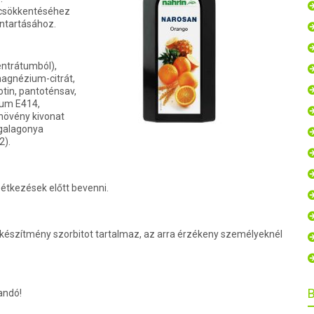
 csökkentéséhez
ntartásához.
ntrátumból),
magnézium-citrát,
iotin, pantoténsav,
cum E414,
növény kivonat
,galagonya
2).
étkezések előtt bevenni.
A készítmény szorbitot tartalmaz, az arra érzékeny személyeknél
andó!