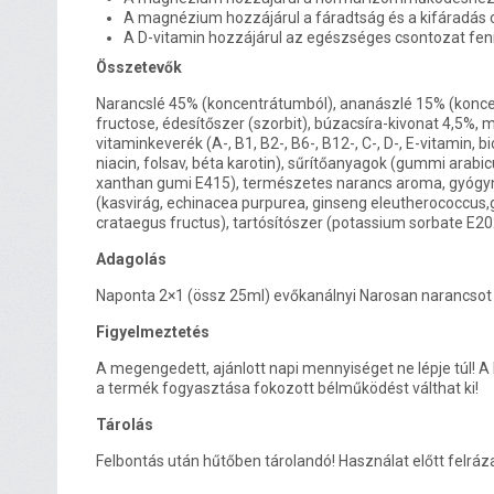
A magnézium hozzájárul a fáradtság és a kifáradás
A D-vitamin hozzájárul az egészséges csontozat fen
Összetevők
Narancslé 45% (koncentrátumból), ananászlé 15% (konce
fructose, édesítőszer (szorbit), búzacsíra-kivonat 4,5%, 
vitaminkeverék (A-, B1, B2-, B6-, B12-, C-, D-, E-vitamin, b
niacin, folsav, béta karotin), sűrítőanyagok (gummi arabi
xanthan gumi E415), természetes narancs aroma, gyógy
(kasvirág, echinacea purpurea, ginseng eleutherococcus
crataegus fructus), tartósítószer (potassium sorbate E20
Adagolás
Naponta 2×1 (össz 25ml) evőkanálnyi Narosan narancsot 
Figyelmeztetés
A megengedett, ajánlott napi mennyiséget ne lépje túl! 
a termék fogyasztása fokozott bélműködést válthat ki!
Tárolás
Felbontás után hűtőben tárolandó! Használat előtt felráz