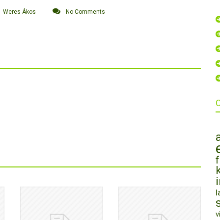
Weres Ákos
No Comments
l
v