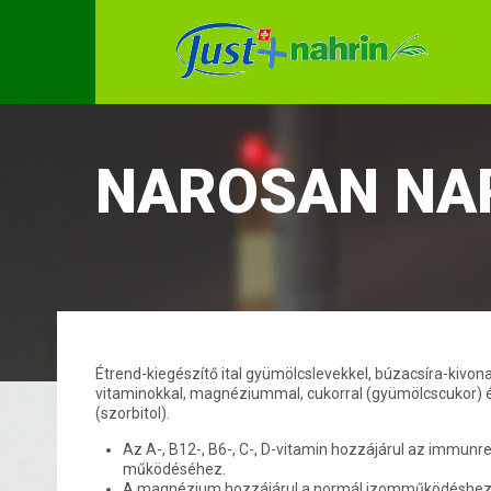
NAROSAN NA
Étrend-kiegészítő ital gyümölcslevekkel, búzacsíra-kivona
vitaminokkal, magnéziummal, cukorral (gyümölcscukor) é
(szorbitol).
Az A-, B12-, B6-, C-, D-vitamin hozzájárul az immun
működéséhez.
A magnézium hozzájárul a normál izomműködéshez