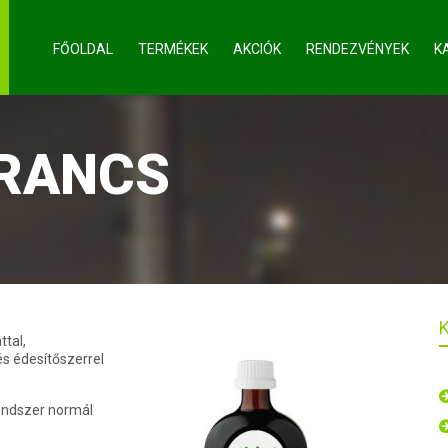
FŐOLDAL
TERMÉKEK
AKCIÓK
RENDEZVÉNYEK
K
RANCS
ttal,
s édesítőszerrel
rendszer normál
.