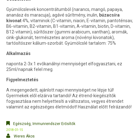
Gyümölcslevek koncentrátumból (narancs, mangó, papaya,
ananász és maracuja), agávé sűrítmény, inulin,
búzacsíra
kivonat
4%, vitaminok (C-vitamin, niacin, E-vitamin, pantoténsav,
B6-vitamin, B2-vitamin, B1-vitamin, A-vitamin, biotin, D-vitamin,
B12-vitamin), sűrítőszer (gummi arabicum, xanthan), aromák,
cink-glukonát, természetes aroma (növényi kivonatok),
tartósítószer kálium-szorbát. Gyümölcslé tartalom: 75%
Alkalmazás
naponta 2-3x 1 evőkanálnyi mennyiséget elfogyasztani, ez
25ml/napnak felel meg.
Figyelmeztetés
A megengedett, ajánlott napi mennyiséget ne lépje túl!
Gyermekek elől elzárva tartandó! Az étrend-kiegészítők
fogyasztása nem helyettesíti a változatos, vegyes étrendet
valamint az egészséges életmódot! Használat előtt felrázandó!
Egészség
,
Immunrendszer Erősítők
2018-01-15
Weres Ákos