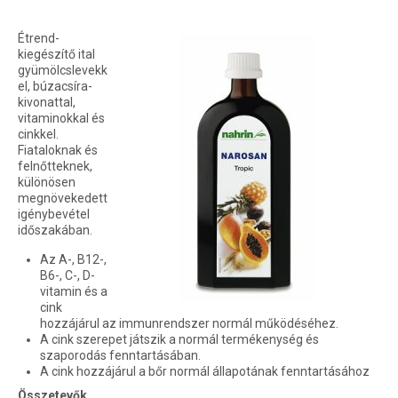
Étrend-
kiegészítő ital
gyümölcslevekk
el, búzacsíra-
kivonattal,
vitaminokkal és
cinkkel.
Fiataloknak és
felnőtteknek,
különösen
megnövekedett
igénybevétel
időszakában.
Az A-, B12-,
B6-, C-, D-
vitamin és a
cink
hozzájárul az immunrendszer normál működéséhez.
A cink szerepet játszik a normál termékenység és
szaporodás fenntartásában.
A cink hozzájárul a bőr normál állapotának fenntartásához
Összetevők