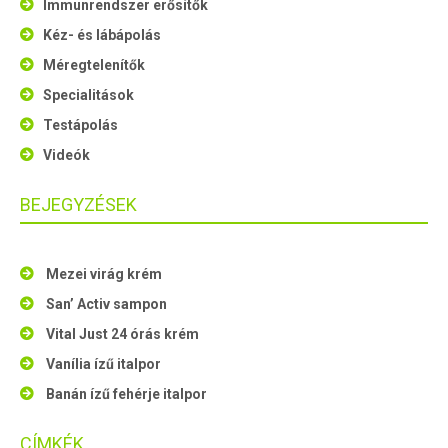
Immunrendszer erősítők
Kéz- és lábápolás
Méregtelenítők
Specialitások
Testápolás
Videók
BEJEGYZÉSEK
Mezei virág krém
San’ Activ sampon
Vital Just 24 órás krém
Vanília ízű italpor
Banán ízű fehérje italpor
CÍMKÉK