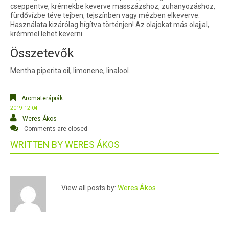
cseppentve, krémekbe keverve masszázshoz, zuhanyozáshoz,
fürdővízbe téve tejben, tejszínben vagy mézben elkeverve.
Használata kizárólag hígítva történjen! Az olajokat más olajjal,
krémmel lehet keverni.
Összetevők
Mentha piperita oil, limonene, linalool.
Aromaterápiák
2019-12-04
Weres Ákos
Comments are closed
WRITTEN BY
WERES ÁKOS
View all posts by:
Weres Ákos