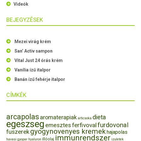
Videók
BEJEGYZÉSEK
Mezei virág krém
San’ Activ sampon
Vital Just 24 órás krém
Vanília ízű italpor
Banán ízű fehérje italpor
CÍMKÉK
arcapolas
dieta
aromaterapiak
articsoka
egeszseg
furdovonal
ferfivoval
emesztes
gyogynovenyes kremek
fuszerek
hajapolas
immunrendszer
illóolaj
havasi gyopar
hyaluron
izuletek