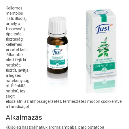
Kellemes
mentolos
illatú illóolaj,
amely a
frissesség,
ápoltság,
tisztaság
kellemes
érzetét kelti.
Pillanatok
alatt fejti ki
hatását,
tisztít, javítja
a légzés
hatékonyság
át. Élénkítő
hatású, így
segít
eloszlatni az álmosságérzetet, természetes módon csökkentve
a fáradságot.
Alkalmazás
Külsőleg használhatjuk aromalámpába, párologtatóba