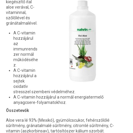
kiegészítő ital
aloe verával, C-
vitaminnal,
szőlőlével és
gránátalmalével.
A C-vitamin
hozzájárul
az
immunrends
zer normál
működéséhe
z.
A C-vitamin
hozzájárul a
sejtek
oxidatív
stresszel szembeni védelméhez.
A C-vitamin hozzájárul a normál energiatermelő
anyagcsere-folyamatokhoz.
Összetevők
Aloe vera lé 93% (Mexikó), gyümölcscukor, fehérszőlőlé
sűrítmény, gránatalmalé sűrítmény, citromlé sűrítmény, C-
vitamin (aszkorbinsav), tartósítószer kálium szorbát.