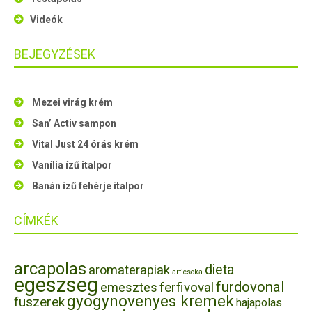
Videók
BEJEGYZÉSEK
Mezei virág krém
San’ Activ sampon
Vital Just 24 órás krém
Vanília ízű italpor
Banán ízű fehérje italpor
CÍMKÉK
arcapolas
dieta
aromaterapiak
articsoka
egeszseg
furdovonal
ferfivoval
emesztes
gyogynovenyes kremek
fuszerek
hajapolas