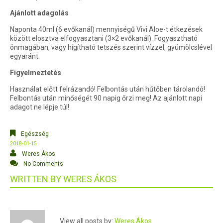
Ajánlott adagolás
Naponta 40ml (6 evőkanál) mennyiségű Vivi Aloe-t étkezések
között elosztva elfogyasztani (3×2 evőkanál). Fogyasztható
önmagában, vagy hígítható tetszés szerint vízzel, gyümölcslével
egyaránt.
Figyelmeztetés
Használat előtt felrázandó! Felbontás után hűtőben tárolandó!
Felbontás után minőségét 90 napig őrzi meg! Az ajánlott napi
adagot ne lépje túl!
Egészség
2018-01-15
Weres Ákos
No Comments
WRITTEN BY
WERES ÁKOS
View all posts by:
Weres Ákos