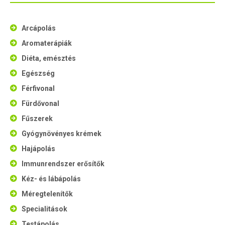
Arcápolás
Aromaterápiák
Diéta, emésztés
Egészség
Férfivonal
Fürdővonal
Fűszerek
Gyógynövényes krémek
Hajápolás
Immunrendszer erősítők
Kéz- és lábápolás
Méregtelenítők
Specialitások
Testápolás