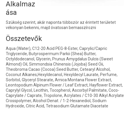
Alkalmaz
ása
Szükség szerint, akár naponta többször az érintett területet
vékonyan bekenni, majd óvatosan bemasszírozni
Összetevők
Aqua (Water), C12-20 Acid PEG-8-Ester, Caprylic/Capric
Triglyceride, Butyrospermum Parkii (Shea) Butter,
Octyldodecanol, Glycerin, Prunus Amygdalus Dulcis (Sweet
Almond) Oil, Simmondsia Chinensis (Jojoba) Seed Oii,
Theobroma Cacao (Cocoa) Seed Butter, Cetearyl Alcohol,
Coconut Alkanes,Hexyldecanol, Hexyldecyl Laurate, Perfume,
Sorbitol, Glyceryl Stearate, Arnica Montana Flower Extract,
Leontopodium Alpinum Flower / Leaf Extract, Hayflower Extract,
Caprylyl Glycol, Lecithin, Tocopherol, Ascorbyl Palmitate, Coco-
Caprylate / Caprate, Tropolone, Acrylates / C10-30 Alkyl Acrylate
Crosspolymer, Alcohol Denat. / 1-2-Hexanediol, Sodium
Hydroxide, Citric Acid, Tetrasodium Glutamate Diacetate