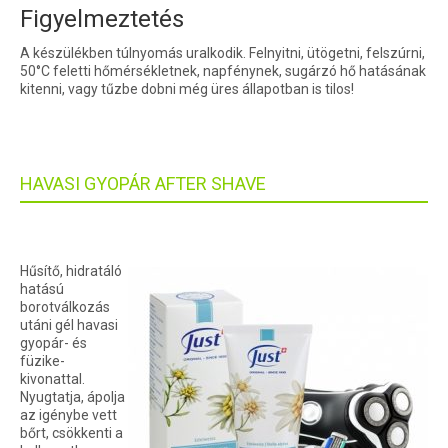
Figyelmeztetés
A készülékben túlnyomás uralkodik. Felnyitni, ütögetni, felszúrni,
50°C feletti hőmérsékletnek, napfénynek, sugárzó hő hatásának
kitenni, vagy tűzbe dobni még üres állapotban is tilos!
HAVASI GYOPÁR AFTER SHAVE
Hűsítő, hidratáló
hatású
borotválkozás
utáni gél havasi
gyopár- és
füzike-
kivonattal.
Nyugtatja, ápolja
az igénybe vett
bőrt, csökkenti a