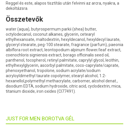
Reggel és este, alapos tisztítás után felvinni az arcra, nyakra, a
dekoltázsra.
Összetevők
water (aqua), butyrospermum parkii (shea) butter,
octylodecanol, coconut alkanes, glycerin, cetearyl
ethylhexanoate, maltodextrin, hexyldecanol, hexyldecyl laurate,
glyceryl stearate, peg-100 stearate, fragrance (parfum), paeonia
albiflora root extract, leontopodium alpinum flower/leaf extract,
coenochloris signiensis extract, borago officinalis seed oil,
panthenol, tocopherol, retinyl palmitate, caprylyl glycol, lecithin,
ethylhexylglycerin, ascorbyl palmitate, coco-caprylate/caprate,
phenoxyethanol, tropolone, sodium acrylate/sodium
acryloyldimethyl taurate copolymer, stearyl alcohol, 1.2-
hexanellol,polymethyl methacrylate, carbomer, alcohol denat.,
disodium EDTA, sodium hydroxide, citric acid, cyclodextrin, mica,
titanium dioxide, iron oxides (CI77491).
JUST FOR MEN BOROTVA GÉL