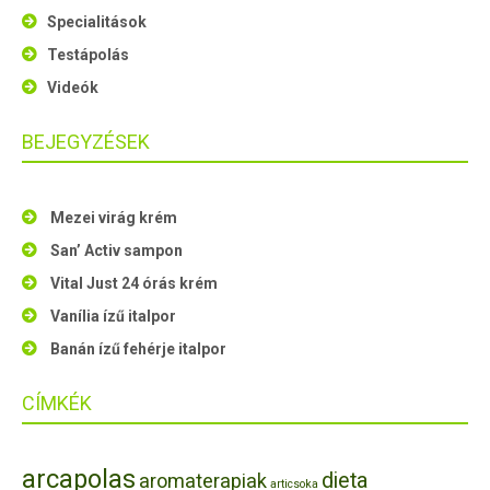
Specialitások
Testápolás
Videók
BEJEGYZÉSEK
Mezei virág krém
San’ Activ sampon
Vital Just 24 órás krém
Vanília ízű italpor
Banán ízű fehérje italpor
CÍMKÉK
arcapolas
dieta
aromaterapiak
articsoka