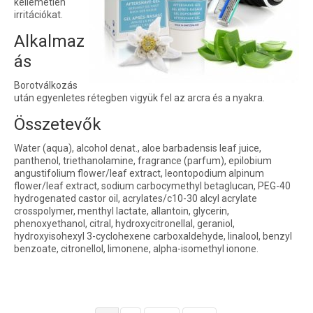
kellemetlen
irritációkat.
Alkalmaz
ás
Borotválkozás
után egyenletes rétegben vigyük fel az arcra és a nyakra.
Összetevők
Water (aqua), alcohol denat., aloe barbadensis leaf juice,
panthenol, triethanolamine, fragrance (parfum), epilobium
angustifolium flower/leaf extract, leontopodium alpinum
flower/leaf extract, sodium carbocymethyl betaglucan, PEG-40
hydrogenated castor oil, acrylates/c10-30 alcyl acrylate
crosspolymer, menthyl lactate, allantoin, glycerin,
phenoxyethanol, citral, hydroxycitronellal, geraniol,
hydroxyisohexyl 3-cyclohexene carboxaldehyde, linalool, benzyl
benzoate, citronellol, limonene, alpha-isomethyl ionone.