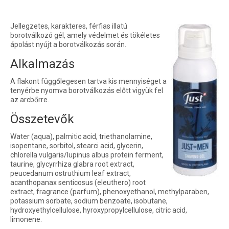
Jellegzetes, karakteres, férfias illatú
borotválkozó gél, amely védelmet és tökéletes
ápolást nyújt a borotválkozás során.
Alkalmazás
A flakont függőlegesen tartva kis mennyiséget a
tenyérbe nyomva borotválkozás előtt vigyük fel
az arcbőrre.
Összetevők
Water (aqua), palmitic acid, triethanolamine,
isopentane, sorbitol, stearci acid, glycerin,
chlorella vulgaris/lupinus albus protein ferment,
taurine, glycyrrhiza glabra root extract,
peucedanum ostruthium leaf extract,
acanthopanax senticosus (eleuthero) root
extract, fragrance (parfum), phenoxyethanol, methylparaben,
potassium sorbate, sodium benzoate, isobutane,
hydroxyethylcellulose, hyroxypropylcellulose, citric acid,
limonene.