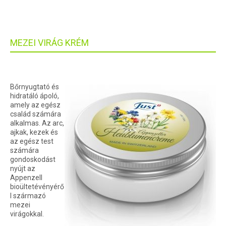
MEZEI VIRÁG KRÉM
Bőrnyugtató és
hidratáló ápoló,
amely az egész
család számára
alkalmas. Az arc,
ajkak, kezek és
az egész test
számára
gondoskodást
nyújt az
Appenzell
bioültetévényérő
l származó
mezei
virágokkal.