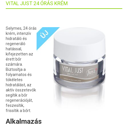
VITAL JUST 24 ÓRÁS KRÉM
Selymes, 24 órás
krém, intenzív
hidratáló és
regeneráló
hatással,
kifejezetten az
érett bőr
számára.
Biztosítja a
folyamatos és
tökéletes
hidratálást, az
aktív összetevők
segítik a bőr
regenerációját,
feszesítik,
frissítik a bőrt.
Alkalmazás