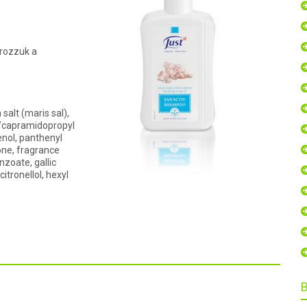
írozzuk a
salt (maris sal),
yl/capramidopropyl
enol, panthenyl
one, fragrance
nzoate, gallic
itronellol, hexyl