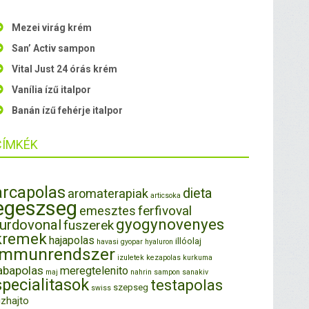
Mezei virág krém
San’ Activ sampon
Vital Just 24 órás krém
Vanília ízű italpor
Banán ízű fehérje italpor
CÍMKÉK
arcapolas
dieta
aromaterapiak
articsoka
egeszseg
ferfivoval
emesztes
gyogynovenyes
furdovonal
fuszerek
kremek
hajapolas
illóolaj
havasi gyopar
hyaluron
immunrendszer
izuletek
kezapolas
kurkuma
abapolas
meregtelenito
maj
nahrin
sampon
sanakiv
specialitasok
testapolas
szepseg
swiss
izhajto