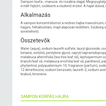
Sampon teafa-, manuca- és rozalina olajjal. Megnyugtatja
irritált fejbőrt, csökkenti a viszkető érzést. A hajat dússá, 
Alkalmazás
A sampon koncentrátumot a nedves hajba masszírozni, rö
hagyni, felhabosítani, majd alaposan leöblíteni. Szükség s
ismételhető.
Összetevők
Water (aqua), sodium laureth sulfate, lauryl glucoside, c
betaine, sorbitol, pentylene glycol, capryl/capramidopropy
melaleuca alternifolia (tea tree leaf oil), leptospermum 
branch/leaf oil, melaleuca ericifolia leaf oil, panthenol, p
phytantriol, polyquaternium-10, fragrance (parfum), sodi
12 dimethicone, sodium benzoate, laureth-2, sodium acetat
linalool, limonene.
SAMPON KORPÁS HAJRA