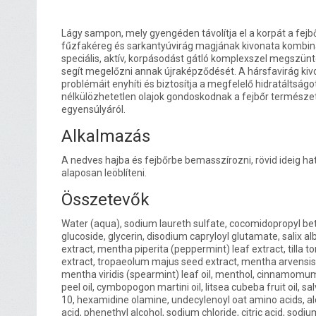
Lágy sampon, mely gyengéden távolítja el a korpát a fejbő
fűzfakéreg és sarkantyúvirág magjának kivonata kombin
speciális, aktív, korpásodást gátló komplexszel megszünte
segít megelőzni annak újraképződését. A hársfavirág kivo
problémáit enyhíti és biztosítja a megfelelő hidratáltságo
nélkülözhetetlen olajok gondoskodnak a fejbőr természe
egyensúlyáról.
Alkalmazás
A nedves hajba és fejbőrbe bemasszírozni, rövid ideig ha
alaposan leöblíteni.
Összetevők
Water (aqua), sodium laureth sulfate, cocomidopropyl bet
glucoside, glycerin, disodium capryloyl glutamate, salix al
extract, mentha piperita (peppermint) leaf extract, tilla
extract, tropaeolum majus seed extract, mentha arvensis lea
mentha viridis (spearmint) leaf oil, menthol, cinnamomum
peel oil, cymbopogon martini oil, litsea cubeba fruit oil, sa
10, hexamidine olamine, undecylenoyl oat amino acids, alc
acid, phenethyl alcohol, sodium chloride, citric acid, sodi