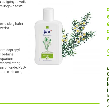
 az igénybe vett,
csillogóvá teszi.
vid ideig hatni
zerint
ocamidopropyl
l betaine,
scoparium
anthenyl ether,
um chloride, PEG-
e, citric acid,
l
v