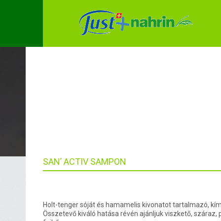
TAG ARCHIVE
SAN’ ACTIV SAMPON
Holt-tenger sóját és hamamelis kivonatot tartalmazó, k
Összetevő kiváló hatása révén ajánljuk viszkető, száraz, p