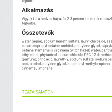
fejbőrre.
Alkalmazás
Vigyük fel a nedves hajra, és 2-3 percen keresztül massz
fejbőrbe.
Összetevők
water (aqua), sodium laureth sulfate, lauryl glucoside, sea 
cocamidopropyl betaine, sorbitol, pentylene glycol, capr
betaine, hamamelis virginiana (witch hazel) water, panth
ethyl ether, phytantriol sodium chloride, PEG-12 dimethic
(parfum), citric acid, laureth-2, sodium sulfate, sodium be
acid, alcohol, butylene glycol, butlphenyl methylpropional, c
cinnamal, limonene.
TEAFA SAMPON