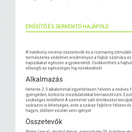
ERŐSÍTŐ ÉS SERKENTŐ HAJÁPOLÓ
A hatékony növényi összetevők és a rozmaring stimuláló
természetes védelmet eredményez a fejbőr számára és 
hajszálakat egészen a gyökerektől. Csökkentheti a hajhu
elősegíti az egészséges haj növekedését.
Alkalmazás
Hetente 2-3 alkalommal egyenletesen felvinni a nedves f
gyengéden, körkörös mozdulatokkal bemasszírozni. Ezu
szükséges leöblíteni! A szemmel való érintkezést kerüljü
szárazon is lehetséges, este a száraz fejbőrre felvinni és
hagyni, öblítést ezután sem igényel.
Összetevők
Water (aqua), alcohol denat., polysorbate 20, butylene gly