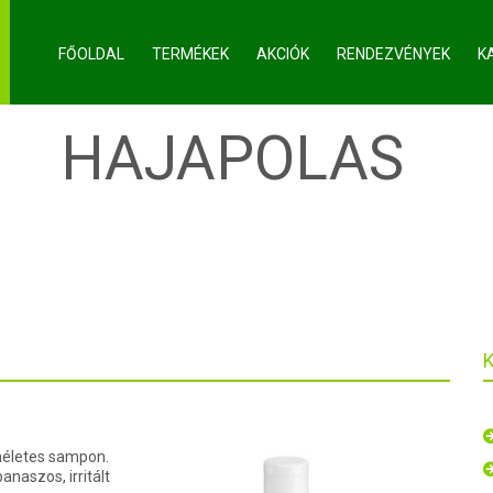
FŐOLDAL
TERMÉKEK
AKCIÓK
RENDEZVÉNYEK
K
S:
HAJAPOLAS
íméletes sampon.
anaszos, irritált