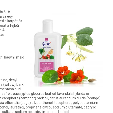
rről. A
álva egy
ti a korpát és
nat a fejbőr
t. A
tes
tni hagyni, majd
aine, decyl
ba (willow) bark
 tomentosa bud
f oil, eucalyptus globulus leaf oil, lavandula hybrida oil,
 camphora (camphor) bark oil, citrus aurantium dulcis (orange)
lvia officinalis (sage) oil, panthenol, tocopherol, polyquaternium-
ohol, laureth-2, propylene glycol, sodium glutamate, caprylic
um sulfate, sodium acetate, limonene, linalool.