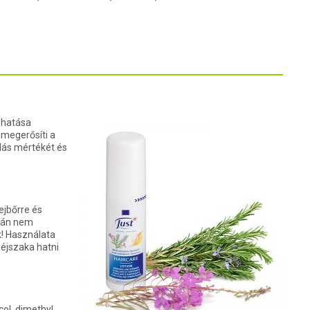
 hatása
megerősíti a
llás mértékét és
ejbőrre és
tán nem
k! Használata
 éjszaka hatni
col, dimethyl