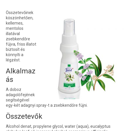
Összetevőinek
köszönhetően,
kellemes,
mentolos
illatával
zsebkendőre
fújva, friss illatot
biztosít és
könnyíti a
légzést.
Alkalmaz
ás
A doboz
adagolófejének
segítségével
egy-két adagnyi spray-t a zsebkendőre fújni.
Összetevők
Alcohol denat, propylene glycol, water (aqua), eucalyptus