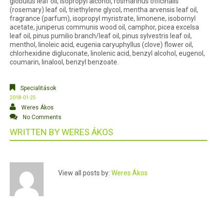
globulus leaf oil, isopropyl alcohol, rosmarinus officinalis
(rosemary) leaf oil, triethylene glycol, mentha arvensis leaf oil,
fragrance (parfum), isopropyl myristrate, limonene, isobornyl
acetate, juniperus communis wood oil, camphor, picea excelsa
leaf oil, pinus pumilio branch/leaf oil, pinus sylvestris leaf oil,
menthol, linoleic acid, eugenia caryuphyllus (clove) flower oil,
chlorhexidine digluconate, linolenic acid, benzyl alcohol, eugenol,
coumarin, linalool, benzyl benzoate.
Specialitások
2018-01-25
Weres Ákos
No Comments
WRITTEN BY
WERES ÁKOS
View all posts by:
Weres Ákos