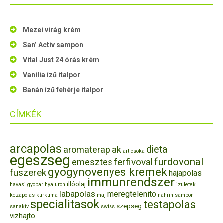
Mezei virág krém
San’ Activ sampon
Vital Just 24 órás krém
Vanília ízű italpor
Banán ízű fehérje italpor
CÍMKÉK
arcapolas
dieta
aromaterapiak
articsoka
egeszseg
furdovonal
ferfivoval
emesztes
gyogynovenyes kremek
fuszerek
hajapolas
immunrendszer
illóolaj
havasi gyopar
hyaluron
izuletek
labapolas
meregtelenito
kezapolas
kurkuma
maj
nahrin
sampon
specialitasok
testapolas
szepseg
sanakiv
swiss
vizhajto