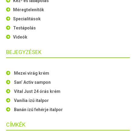
Kéz- és lábápolás
Méregtelenítők
Specialitások
Testápolás
Videók
BEJEGYZÉSEK
Mezei virág krém
San’ Activ sampon
Vital Just 24 órás krém
Vanília ízű italpor
Banán ízű fehérje italpor
CÍMKÉK