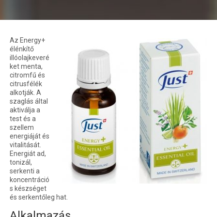
Az Energy+
élénkítő
illóolajkeveré
ket menta,
citromfű és
citrusfélék
alkotják. A
szaglás által
aktiválja a
test és a
szellem
energiáját és
vitalitását.
Energiát ad,
tonizál,
serkenti a
koncentráció
s készséget
és serkentőleg hat.
Alkalmazás