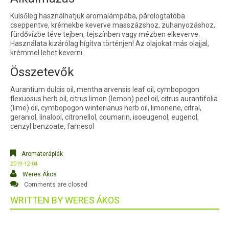
Külsőleg használhatjuk aromalámpába, párologtatóba
cseppentve, krémekbe keverve masszázshoz, zuhanyozáshoz,
fürdővízbe téve tejben, tejszínben vagy mézben elkeverve.
Használata kizárólag hígítva történjen! Az olajokat más olajjal,
krémmel lehet keverni.
Összetevők
Aurantium dulcis oil, mentha arvensis leaf oil, cymbopogon
flexuosus herb oil, citrus limon (lemon) peel oil, citrus aurantifolia
(lime) oil, cymbopogon winterianus herb oil, limonene, citral,
geraniol, linalool, citronellol, coumarin, isoeugenol, eugenol,
cenzyl benzoate, farnesol
Aromaterápiák
2019-12-04
Weres Ákos
Comments are closed
WRITTEN BY
WERES ÁKOS