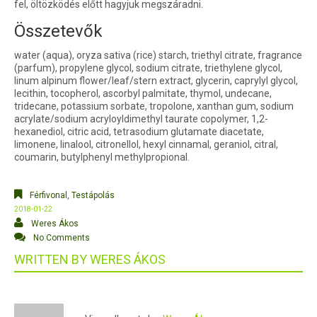
fel, öltözködés előtt hagyjuk megszáradni.
Összetevők
water (aqua), oryza sativa (rice) starch, triethyl citrate, fragrance
(parfum), propylene glycol, sodium citrate, triethylene glycol,
linum alpinum flower/leaf/stern extract, glycerin, caprylyl glycol,
lecithin, tocopherol, ascorbyl palmitate, thymol, undecane,
tridecane, potassium sorbate, tropolone, xanthan gum, sodium
acrylate/sodium acryloyldimethyl taurate copolymer, 1,2-
hexanediol, citric acid, tetrasodium glutamate diacetate,
limonene, linalool, citronellol, hexyl cinnamal, geraniol, citral,
coumarin, butylphenyl methylpropional.
Férfivonal
,
Testápolás
2018-01-22
Weres Ákos
No Comments
WRITTEN BY
WERES ÁKOS