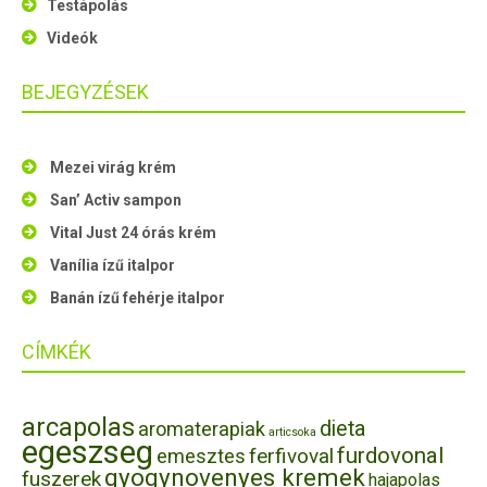
Testápolás
Videók
BEJEGYZÉSEK
Mezei virág krém
San’ Activ sampon
Vital Just 24 órás krém
Vanília ízű italpor
Banán ízű fehérje italpor
CÍMKÉK
arcapolas
dieta
aromaterapiak
articsoka
egeszseg
furdovonal
ferfivoval
emesztes
gyogynovenyes kremek
fuszerek
hajapolas