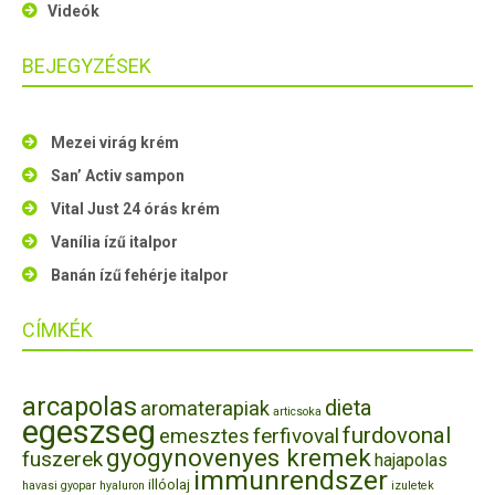
Videók
BEJEGYZÉSEK
Mezei virág krém
San’ Activ sampon
Vital Just 24 órás krém
Vanília ízű italpor
Banán ízű fehérje italpor
CÍMKÉK
arcapolas
dieta
aromaterapiak
articsoka
egeszseg
furdovonal
ferfivoval
emesztes
gyogynovenyes kremek
fuszerek
hajapolas
immunrendszer
illóolaj
havasi gyopar
hyaluron
izuletek