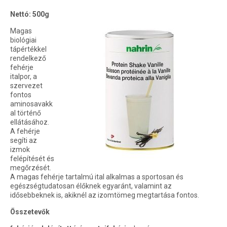
Nettó: 500g
Magas
biológiai
tápértékkel
rendelkező
fehérje
italpor, a
szervezet
fontos
aminosavakk
al történő
ellátásához.
A fehérje
segíti az
izmok
felépítését és
megőrzését.
A magas fehérje tartalmú ital alkalmas a sportosan és
egészségtudatosan élőknek egyaránt, valamint az
idősebbeknek is, akiknél az izomtömeg megtartása fontos.
Összetevők