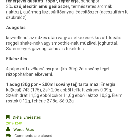
fehérjével dúsított írópor, tejfehérje,
banánpor
3%,
szójalecitin emulgeálószer,
természetes aromák
(laktóz)
,
guármag liszt sűrítőanyag, édesítőszer (aceszulfám K,
szukralóz).
Adagolás
közvetlenül az edzés után vagy az étkezések között. Ideális
reggeli shake-nek vagy smoothie-nak, müzlivel, joghurttal.
Sütemények gazdagításhoz is tökéletes.
Elkészítés
4 púpozott evőkanálnyi port (kb. 30g) 2dl sovány tejjel
rázópohárban elkeverni.
1 adag (30g por + 200ml sovány tej) tartalmaz:
Energia
kJ(kcal) 743 (175), Zsír 2,0g ebből telített zsírsav 0,09g,
Szénhidrát 11,5g ebből cukor 11,0g ebből laktóz 10,3g, Élelmi
rostok 0,12g, fehérje 27,8g, Só 0,2g.
Diéta, Emésztés
2019-12-04
Weres Ákos
Comments are closed