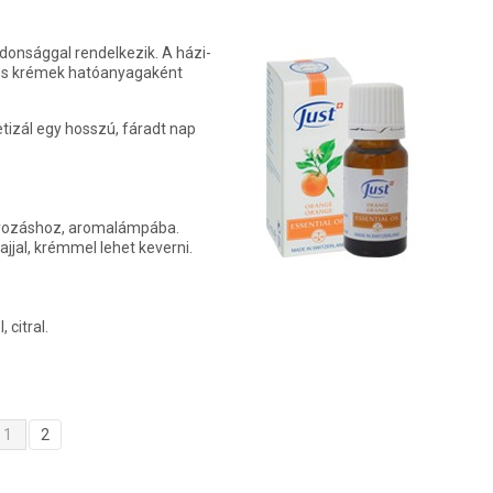
ajdonsággal rendelkezik. A házi-
 és krémek hatóanyagaként
getizál egy hosszú, fáradt nap
nyozáshoz, aromalámpába.
ajjal, krémmel lehet keverni.
 citral.
1
2