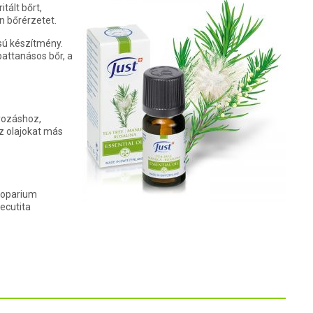
tált bőrt,
n bőrérzetet.
sú készítmény.
pattanásos bőr, a
yozáshoz,
z olajokat más
scoparium
recutita