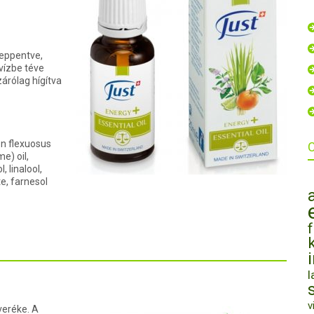
eppentve,
ízbe téve
árólag hígítva
on flexuosus
me) oil,
 linalool,
e, farnesol
l
v
veréke. A