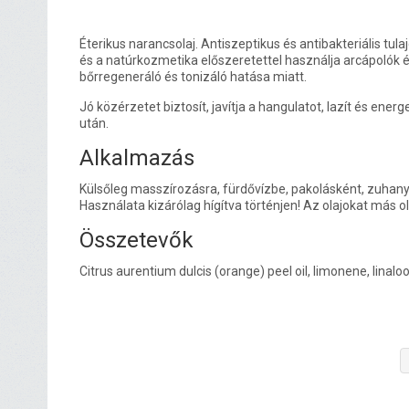
Éterikus narancsolaj. Antiszeptikus és antibakteriális tul
és a natúrkozmetika előszeretettel használja arcápolók
bőrregeneráló és tonizáló hatása miatt.
Jó közérzetet biztosít, javítja a hangulatot, lazít és ener
után.
Alkalmazás
Külsőleg masszírozásra, fürdővízbe, pakolásként, zuha
Használata kizárólag hígítva történjen! Az olajokat más ol
Összetevők
Citrus aurentium dulcis (orange) peel oil, limonene, linalool,