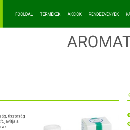
FŐOLDAL
TERMÉKEK
AKCIÓK
RENDEZVÉNYEK
K
RCHIVES:
AROMAT
tság, tisztaság
t, javítja a
i az