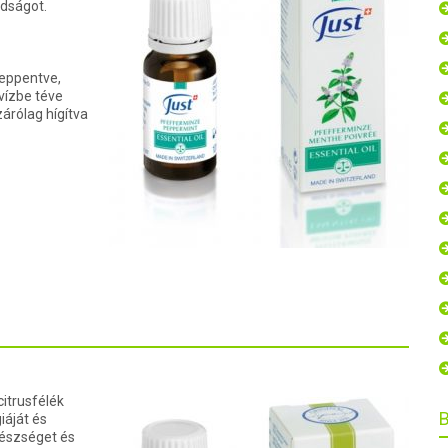
dságot.
eppentve,
ízbe téve
árólag hígítva
citrusfélék
iáját és
 készséget és