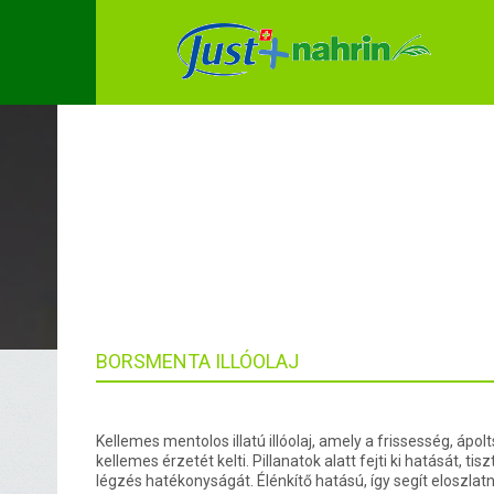
CATEGORY A
BORSMENTA ILLÓOLAJ
Kellemes mentolos illatú illóolaj, amely a frissesség, ápol
kellemes érzetét kelti. Pillanatok alatt fejti ki hatását, tisztí
légzés hatékonyságát. Élénkítő hatású, így segít eloszlatn