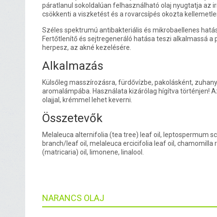
páratlanul sokoldalúan felhasználható olaj nyugtatja az irri
csökkenti a viszketést és a rovarcsípés okozta kellemetle
Széles spektrumú antibakteriális és mikrobaellenes hatá
Fertőtlenítő és sejtregeneráló hatása teszi alkalmassá a 
herpesz, az akné kezelésére.
Alkalmazás
Külsőleg masszírozásra, fürdővízbe, pakolásként, zuhan
aromalámpába. Használata kizárólag hígítva történjen! A
olajjal, krémmel lehet keverni.
Összetevők
Melaleuca alternifolia (tea tree) leaf oil, leptospermum 
branch/leaf oil, melaleuca ercicifolia leaf oil, chamomilla 
(matricaria) oil, limonene, linalool.
NARANCS OLAJ