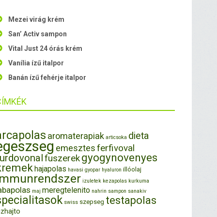
Mezei virág krém
San’ Activ sampon
Vital Just 24 órás krém
Vanília ízű italpor
Banán ízű fehérje italpor
CÍMKÉK
arcapolas
dieta
aromaterapiak
articsoka
egeszseg
ferfivoval
emesztes
gyogynovenyes
furdovonal
fuszerek
kremek
hajapolas
illóolaj
havasi gyopar
hyaluron
immunrendszer
izuletek
kezapolas
kurkuma
abapolas
meregtelenito
maj
nahrin
sampon
sanakiv
specialitasok
testapolas
szepseg
swiss
izhajto