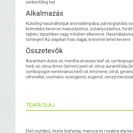
serkentőleg hat.
Alkalmazás
Külsőleg használhatjuk aromalámpába, párologtatóba cs
krémekbe keverve masszázshoz, zuhanyozáshoz, fürdőv
tejben, tejszínben vagy mézben elkeverve. Használata kiz
történjen! Az olajokat más olajjal, krémmel lehet keverni.
Összetevők
Aurantium dulcis oil, mentha arvensis leaf oil, cymbopog
herb oil, citrus limon (lemon) peel oil, citrus aurantifolia (li
cymbopogon winterianus herb oil, limonene, citral, geraniol,
citronellol, coumarin, isoeugenol, eugenol, cenzyl benzoat
TEAFA OLAJ
Első osztályú, tiszta teafaolaj, manuca és rosalina olaj ke