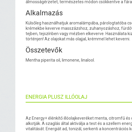
álmosságérzetet, természetes módon csökkentve a fára
Alkalmazás
Külsőleg használhatjuk aromalámpába, párologtatóba cs
krémekbe keverve masszázshoz, zuhanyozáshoz, fürdőv
tejben, tejszínben vagy mézben elkeverve. Használata kiz
történjen! Az olajokat más olajjal, krémmel lehet keverni.
Összetevők
Mentha piperita oil, limonene, linalool.
ENERGIA PLUSZ ILLÓOLAJ
Az Energy+ élénkítő illóolajkeveréket menta, citromfű és 
alkotják. A szaglás által aktiválja a test és a szellem energ
vitalitását. Energiát ad, tonizál, serkenti a koncentrációs