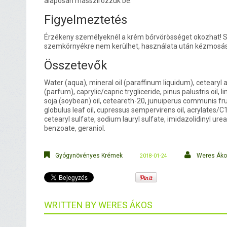
alaposan masszírozzuk be.
Figyelmeztetés
Érzékeny személyeknél a krém bőrvörösséget okozhat!
szemkörnyékre nem kerülhet, használata után kézmosá
Összetevők
Water (aqua), mineral oil (paraffinum liquidum), cetearyl 
(parfum), caprylic/capric trygliceride, pinus palustris oil, 
soja (soybean) oil, ceteareth-20, junuiperus communis frui
globulus leaf oil, cupressus sempervirens oil, acrylates/
cetearyl sulfate, sodium lauryl sulfate, imidazolidinyl ure
benzoate, geraniol.
Gyógynövényes Krémek
Weres Ák
2018-01-24
WRITTEN BY
WERES ÁKOS