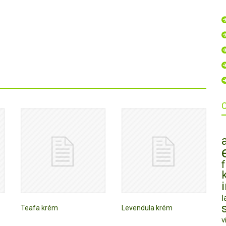
l
Teafa krém
Levendula krém
v