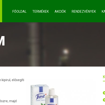
FŐOLDAL
TERMÉKEK
AKCIÓK
RENDEZVÉNYEK
K
M
pirul, elősegíti
részre, majd