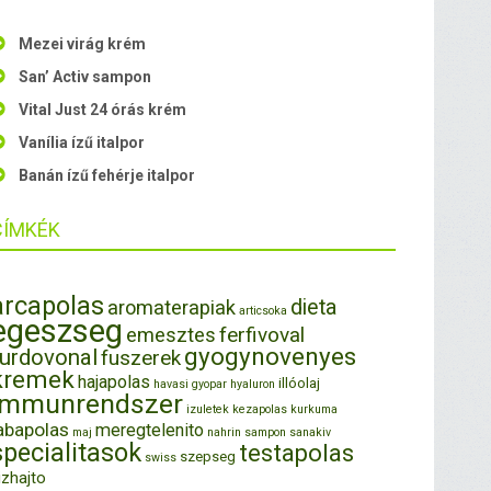
Mezei virág krém
San’ Activ sampon
Vital Just 24 órás krém
Vanília ízű italpor
Banán ízű fehérje italpor
CÍMKÉK
arcapolas
dieta
aromaterapiak
articsoka
egeszseg
ferfivoval
emesztes
gyogynovenyes
furdovonal
fuszerek
kremek
hajapolas
illóolaj
havasi gyopar
hyaluron
immunrendszer
izuletek
kezapolas
kurkuma
abapolas
meregtelenito
maj
nahrin
sampon
sanakiv
specialitasok
testapolas
szepseg
swiss
izhajto