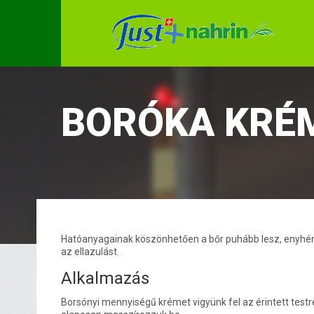
BORÓKA KRÉ
Hatóanyagainak köszönhetően a bőr puhább lesz, enyhén ki
az ellazulást.
Alkalmazás
Borsónyi mennyiségű krémet vigyünk fel az érintett test