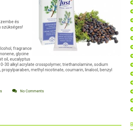
 Szembe és
s szükséges!
alcohol, fragrance
limonene, glycine
t oil, eucalyptus
C10-30 alkyl acrylate crosspolymer, triethanolamine, sodium
a, propylparaben, methyl nicotinate, coumarin, linalool, benzyl
os
No Comments