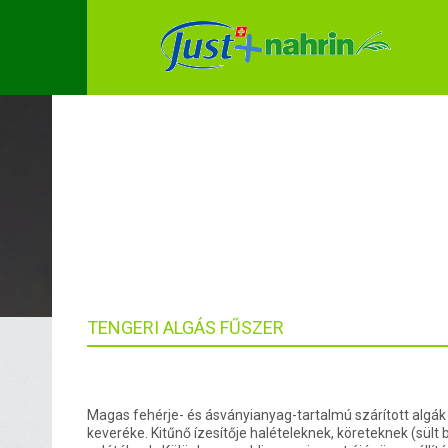
CATEGORY A
TENGERI ALGÁS FŰSZER
Magas fehérje- és ásványianyag-tartalmú szárított algák 
keveréke. Kitűnő ízesítője halételeknek, köreteknek (sült b