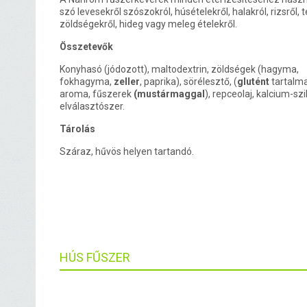
szó levesekről szószokról, húsételekről, halakról, rizsről, t
zöldségekről, hideg vagy meleg ételekről.
Összetevők
Konyhasó (jódozott), maltodextrin, zöldségek (hagyma,
fokhagyma,
zeller
, paprika), sörélesztő, (
glutént
tartalm
aroma, fűszerek
(mustármaggal
), repceolaj, kalcium-szi
elválasztószer.
Tárolás
Száraz, hűvös helyen tartandó.
HÚS FŰSZER