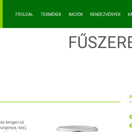
FŐOLDAL
TERMÉKEK
AKCIÓK
RENDEZVÉNYEK
K
RCHIVES:
FŰSZER
és tengeri só
urgonya, rizs),