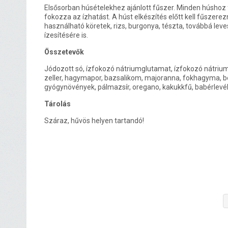
Elsősorban húsételekhez ajánlott fűszer. Minden húshoz 
fokozza az ízhatást. A húst elkészítés előtt kell fűszerezn
használható köretek, rizs, burgonya, tészta, továbbá lev
ízesítésére is.
Összetevők
Jódozott só, ízfokozó nátriumglutamat, ízfokozó nátriumi
zeller, hagymapor, bazsalikom, majoranna, fokhagyma, b
gyógynövények, pálmazsír, oregano, kakukkfű, babérlevél
Tárolás
Száraz, hűvös helyen tartandó!