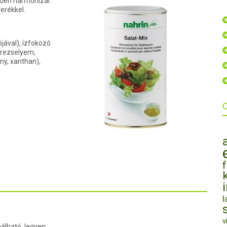
nően harmonizál
erékkel.
jával), ízfokozó
trezselyem,
ny, xanthan),
l
v
álható, legyen