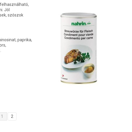
felhasználható,
i. Jól
esek, szószok
nosinat, paprika,
ors,
.
1
2