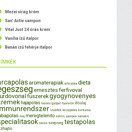
Mezei virág krém
San’ Activ sampon
Vital Just 24 órás krém
Vanília ízű italpor
Banán ízű fehérje italpor
CÍMKÉK
arcapolas
dieta
aromaterapiak
articsoka
egeszseg
ferfivoval
emesztes
gyogynovenyes
furdovonal
fuszerek
kremek
hajapolas
illóolaj
havasi gyopar
hyaluron
immunrendszer
izuletek
kezapolas
kurkuma
abapolas
meregtelenito
maj
nahrin
sampon
sanakiv
specialitasok
testapolas
szepseg
swiss
izhajto