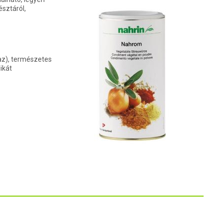
észtáról,
az), természetes
likát