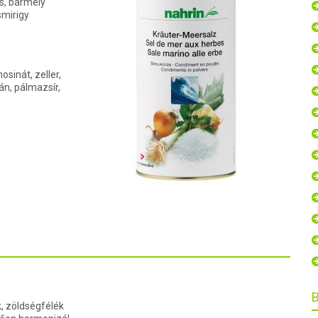
ás, bármely
smirigy
sinát, zeller,
án, pálmazsír,
, zöldségfélék