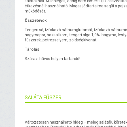
salátáknak. Különleges, eddig nem ismert új íz összeállít
étkezésnél használható. Magas jódtartalma segíti a pajz
működését.
Összetevők
Tengeri só, ízfokozó nátriumglutamát, ízfokozó nátriumino
hagymapor, bazsalikom, tengeri alga 1,9%, hagyma, lesty
fűszerek, petrezselyem, zöldségkivonat.
Tárolás
Száraz, hűvös helyen tartandó!
SALÁTA FŰSZER
Változatosan használható hideg – meleg saláták, köretek