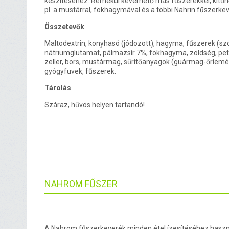
készítéséhez. Remekül keverhető más fűszerekkel, kitű
pl. a mustárral, fokhagymával és a többi Nahrin fűszerkev
Összetevők
Maltodextrin, konyhasó (jódozott), hagyma, fűszerek (szó
nátriumglutamat, pálmazsír 7%, fokhagyma, zöldség, pe
zeller, bors, mustármag, sűrítőanyagok (guármag-őrlemé
gyógyfüvek, fűszerek.
Tárolás
Száraz, hűvös helyen tartandó!
NAHROM FŰSZER
A Nahrom fűszerkeverék minden étel ízesítéséhez haszn