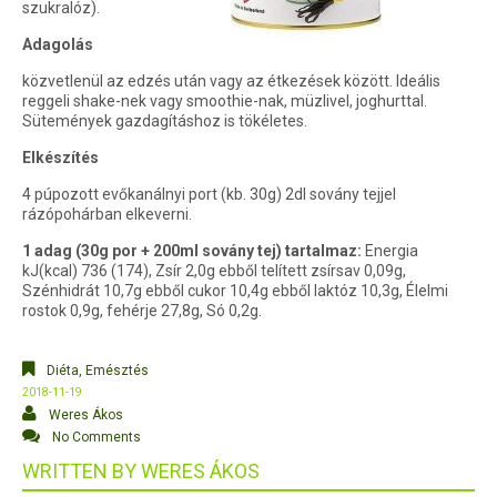
szukralóz).
Adagolás
közvetlenül az edzés után vagy az étkezések között. Ideális
reggeli shake-nek vagy smoothie-nak, müzlivel, joghurttal.
Sütemények gazdagításhoz is tökéletes.
Elkészítés
4 púpozott evőkanálnyi port (kb. 30g) 2dl sovány tejjel
rázópohárban elkeverni.
1 adag (30g por + 200ml sovány tej) tartalmaz:
Energia
kJ(kcal) 736 (174), Zsír 2,0g ebből telített zsírsav 0,09g,
Szénhidrát 10,7g ebből cukor 10,4g ebből laktóz 10,3g, Élelmi
rostok 0,9g, fehérje 27,8g, Só 0,2g.
Diéta, Emésztés
2018-11-19
Weres Ákos
No Comments
WRITTEN BY
WERES ÁKOS