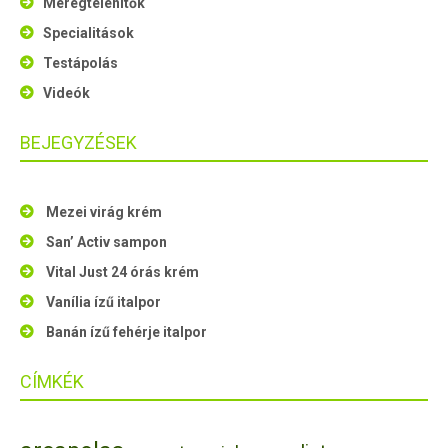
Méregtelenítők
Specialitások
Testápolás
Videók
BEJEGYZÉSEK
Mezei virág krém
San’ Activ sampon
Vital Just 24 órás krém
Vanília ízű italpor
Banán ízű fehérje italpor
CÍMKÉK