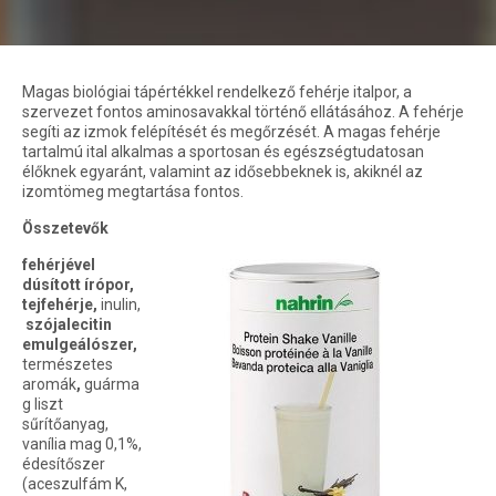
Magas biológiai tápértékkel rendelkező fehérje italpor, a
szervezet fontos aminosavakkal történő ellátásához. A fehérje
segíti az izmok felépítését és megőrzését. A magas fehérje
tartalmú ital alkalmas a sportosan és egészségtudatosan
élőknek egyaránt, valamint az idősebbeknek is, akiknél az
izomtömeg megtartása fontos.
Összetevők
fehérjével
dúsított írópor,
tejfehérje,
inulin,
szójalecitin
emulgeálószer,
természetes
aromák
,
guárma
g liszt
sűrítőanyag,
vanília mag 0,1%,
édesítőszer
(aceszulfám K,