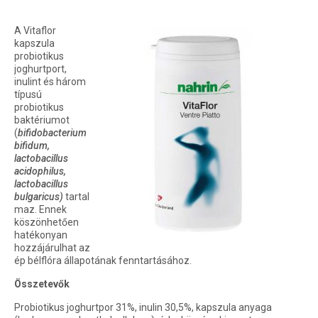
A Vitaflor
kapszula
probiotikus
joghurtport,
inulint és három
típusú
probiotikus
baktériumot
(
bifidobacterium
bifidum,
lactobacillus
acidophilus,
lactobacillus
bulgaricus)
tartal
maz. Ennek
köszönhetően
hatékonyan
hozzájárulhat az
ép bélflóra állapotának fenntartásához.
Összetevők
Probiotikus joghurtpor 31%, inulin 30,5%, kapszula anyaga