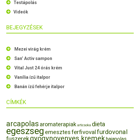
Testápolás
Videók
BEJEGYZÉSEK
Mezei virág krém
San’ Activ sampon
Vital Just 24 órás krém
Vanília ízű italpor
Banán ízű fehérje italpor
CÍMKÉK
arcapolas
dieta
aromaterapiak
articsoka
egeszseg
furdovonal
ferfivoval
emesztes
gyogynovenyes kremek
fuszerek
hajapolas