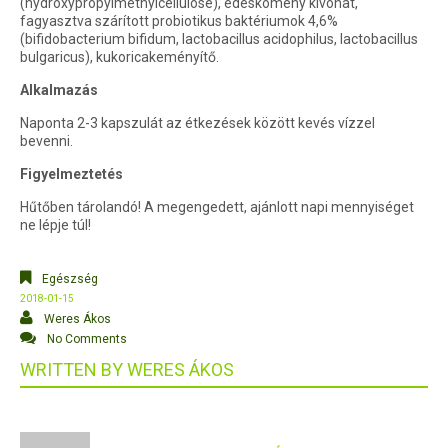
(hydroxypropylmethylcellulose), édeskömény kivonat,
fagyasztva szárított probiotikus baktériumok 4,6%
(bifidobacterium bifidum, lactobacillus acidophilus, lactobacillus
bulgaricus), kukoricakeményítő.
Alkalmazás
Naponta 2-3 kapszulát az étkezések között kevés vízzel
bevenni.
Figyelmeztetés
Hűtőben tárolandó! A megengedett, ajánlott napi mennyiséget
ne lépje túl!
Egészség
2018-01-15
Weres Ákos
No Comments
WRITTEN BY
WERES ÁKOS