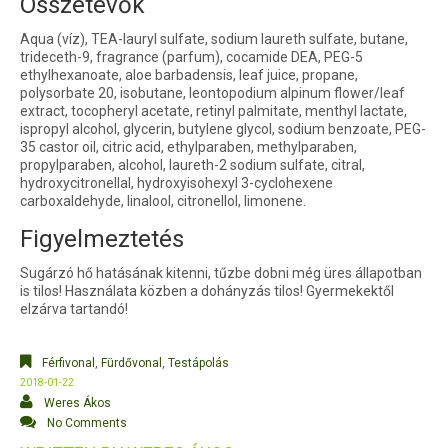
Összetevők
Aqua (víz), TEA-lauryl sulfate, sodium laureth sulfate, butane,
trideceth-9, fragrance (parfum), cocamide DEA, PEG-5
ethylhexanoate, aloe barbadensis, leaf juice, propane,
polysorbate 20, isobutane, leontopodium alpinum flower/leaf
extract, tocopheryl acetate, retinyl palmitate, menthyl lactate,
ispropyl alcohol, glycerin, butylene glycol, sodium benzoate, PEG-
35 castor oil, citric acid, ethylparaben, methylparaben,
propylparaben, alcohol, laureth-2 sodium sulfate, citral,
hydroxycitronellal, hydroxyisohexyl 3-cyclohexene
carboxaldehyde, linalool, citronellol, limonene.
Figyelmeztetés
Sugárzó hő hatásának kitenni, tűzbe dobni még üres állapotban
is tilos! Használata közben a dohányzás tilos! Gyermekektől
elzárva tartandó!
Férfivonal
,
Fürdővonal
,
Testápolás
2018-01-22
Weres Ákos
No Comments