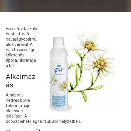
Frissítő, vitalizáló
habtusfürdő
havasi gyopárral,
aloe verával. A
hab frissességet
kölcsönöz,
ápolja, hidratálja
a bőrt.
Alkalmaz
ás
A habot a
nedves bőrre
felvinni, majd
alaposan
leöblíteni. A
dobozt lehetőleg tartsuk álló helyzetben.