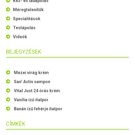
Kéz- és lábápolás
Méregtelenítők
Specialitások
Testápolás
Videók
BEJEGYZÉSEK
Mezei virág krém
San’ Activ sampon
Vital Just 24 órás krém
Vanília ízű italpor
Banán ízű fehérje italpor
CÍMKÉK