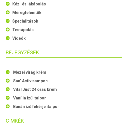
Kéz- és lábápolás
Méregtelenítők
Specialitások
Testápolás
Videók
BEJEGYZÉSEK
Mezei virág krém
San’ Activ sampon
Vital Just 24 órás krém
Vanília ízű italpor
Banán ízű fehérje italpor
CÍMKÉK