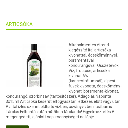
ARTICSÓKA
Alkoholmentes étrend-
kiegészítő ital articsóka
kivonattal, édesköménnyel,
borsmentával,
kondurangóval. Összetevők
Víz, fructose, articsóka
kivonat 6%
(koncentrátumból), alpesi
füvek kivonata, édeskömény-
kivonat, borsmenta-kivonat,
kondurangó, szorbinsav (tartósítószer). Adagolás Naponta
3x15ml Articsóka keserűt elfogyasztani étkezés előtt vagy után.
Az ital ízlés szerint oldható vízben, ásványvízben, teában is.
Tárolás Felbontás után hűtőben tárolandó! Figyelmeztetés A
megengedett, ajánlott napi mennyiséget ne lépje…