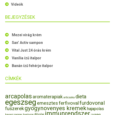
Videók
BEJEGYZÉSEK
Mezei virág krém
San’ Activ sampon
Vital Just 24 órás krém
Vanília ízű italpor
Banán ízű fehérje italpor
CÍMKÉK
arcapolas
dieta
aromaterapiak
articsoka
egeszseg
furdovonal
ferfivoval
emesztes
gyogynovenyes kremek
fuszerek
hajapolas
immunrendszer
illóolaj
havasi gyopar
hyaluron
izuletek