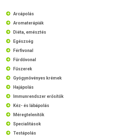
Arcápolás
Aromaterápiák
Diéta, emésztés
Egészség
Férfivonal
Fürdővonal
Fűszerek
Gyógynövényes krémek
Hajápolás
Immunrendszer erősítők
Kéz- és lábápolás
Méregtelenítők
Specialitások
Testápolás