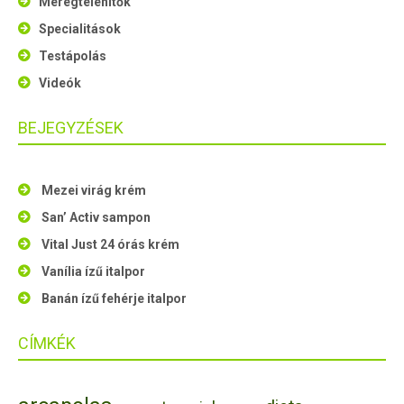
Méregtelenítők
Specialitások
Testápolás
Videók
BEJEGYZÉSEK
Mezei virág krém
San’ Activ sampon
Vital Just 24 órás krém
Vanília ízű italpor
Banán ízű fehérje italpor
CÍMKÉK